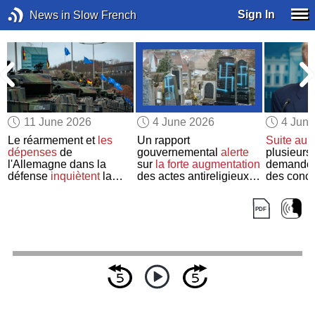
Sign In
News in Slow French
11 June 2026
4 June 2026
4 Jun
Le réarmement et
les
Un rapport
Suite au 
dépenses
de
gouvernemental
alerte
plusieurs 
t
l'Allemagne dans la
sur
la forte augmentation
demand
défense
inquiètent
la
des actes antireligieux
des conce
France
en France
les céléb
250ème a
l’indépe