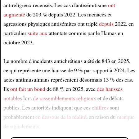
antireligieux recensés. Les cas d'antisémitisme
ont
augmenté
de 203 % depuis 2022. Les menaces et
agressions physiques antisémites ont triplé
depuis
2022, en
particulier
suite aux
attentats commis par le Hamas en
octobre 2023.
Le nombre d'incidents antichrétiens a été de 843 en 2025,
ce qui représente une hausse de 9 % par rapport à 2024. Les
actes antimusulmans représentent désormais 13 % des cas.
Ils
ont fait un bond
de 88 % en 2025, avec
des hausses
notables
lors
de rassemblements religieux
et de débats
publics. Les autorités indiquent que ces
chiffres
sont
probablement
en dessous de la réalité
, en raison du
manque
de signalements.