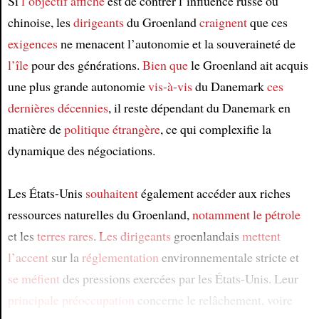
Si
l’objectif affiché
est de contrer l’influence russe ou
chinoise, les
dirigeants
du Groenland
craignent
que ces
exigences
ne menacent l’autonomie et la souveraineté de
l’île
pour des générations.
Bien que
le Groenland ait acquis
une plus grande autonomie
vis-à-vis
du Danemark
ces
dernières décennies
, il reste dépendant du Danemark en
matière de
politique étrangère
, ce qui complexifie la
dynamique des négociations.
Les États-Unis
souhaitent
également accéder aux riches
ressources naturelles du Groenland,
notamment
le pétrole
et les
terres rares
.
Les dirigeants
groenlandais
mettent
l’accent
sur la
réglementation
environnementale stricte et
se méfient
des pressions exercées par les États-Unis. Leur
principale préoccupation
concerne le relâchement, voire