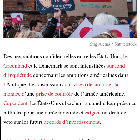
Stig Alenas / Shutterstock
Des négociations confidentielles entre les États-Unis,
le
Groenland
et le Danemark se sont intensifiées
sur fond
d’inquiétude
concernant les ambitions américaines dans
l’Arctique. Les discussions
ont visé
à
désamorcer la
menace
d’une
prise de contrôle
de l’armée américaine.
Cependant
, les États-Unis cherchent à étendre leur présence
militaire pour une durée indéfinie et
exigent
un droit de
veto sur les futurs
accords d’investissement
.
Article