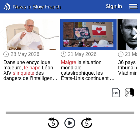
Sign In
News in Slow French
28 May 2026
21 May 2026
21 Ma
Dans une encyclique
Malgré
la situation
36 pays c
majeure,
le pape
Léon
mondiale
tribunal 
XIV
s’inquiète
des
catastrophique, les
Vladimir 
dangers de l’intelligence
États-Unis continuent de
artificielle pour
faire pression
sur
le
l’humanité
Groenland