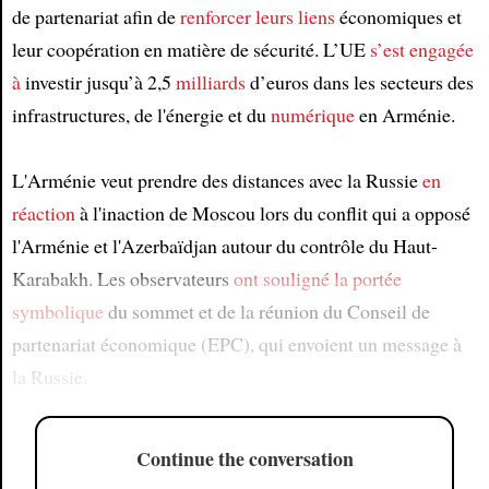
de partenariat afin de
renforcer
leurs liens
économiques et
leur coopération en matière de sécurité. L’UE
s’est engagée
à
investir jusqu’à 2,5
milliards
d’euros dans les secteurs des
infrastructures, de l'énergie et du
numérique
en Arménie.
L'Arménie veut prendre des distances avec la Russie
en
réaction
à l'inaction de Moscou lors du conflit qui a opposé
l'Arménie et l'Azerbaïdjan autour du contrôle du Haut-
Karabakh. Les observateurs
ont souligné
la portée
symbolique
du sommet et de la réunion du Conseil de
partenariat économique (EPC), qui envoient un message à
la Russie.
Continue the conversation