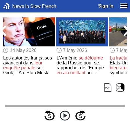
Sign In
News in Slow French
14 May 2026
7 May 2026
7 May
Les autorités françaises
L’Arménie
se détourne
La fractur
avancent dans
leur
de la Russie pour se
États‑Uni
enquête pénale
sur
rapprocher de l’Europe
bien au‑d
Grok, l'IA d'Elon Musk
en accueillant
un
symboliqu
sommet de l’UE
décidé pa