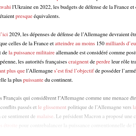
nvahi
l'Ukraine en 2022, les budgets de défense de la France et
étaient
presque
équivalents.
’ici
2029, les dépenses de défense de l’Allemagne devraient êtr
que celles de la France et
atteindre
au moins
150
milliards d’e
t de
la puissance militaire
allemande est considéré comme posit
péenne, les autorités françaises
craignent
de
perdre
leur rôle tr
ant plus que
l’Allemagne
s’est fixé l’objectif
de posséder l’arm
lle la plus
puissante
du continent.
es Français qui considèrent l’Allemagne comme une menace di
conflits passés et
le glissement
politique de l’Allemagne vers
l
à ce sentiment de
malaise
. Le président Macron a proposé une 
s étroite
pour contrebalancer la puissance conventionnelle de l