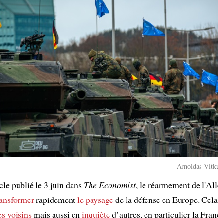
Arnoldas Vitku
cle publié le 3 juin dans
The Economist
, le réarmement de l'A
ransformer
rapidement
le paysage
de la défense en Europe. Cela
es voisins
mais aussi en
inquiète
d’autres, en particulier la Fra