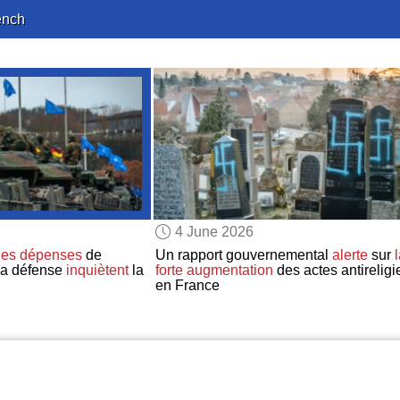
ench
4 June 2026
les dépenses
de
Un rapport gouvernemental
alerte
sur
la défense
inquiètent
la
forte augmentation
des actes antireligi
en France