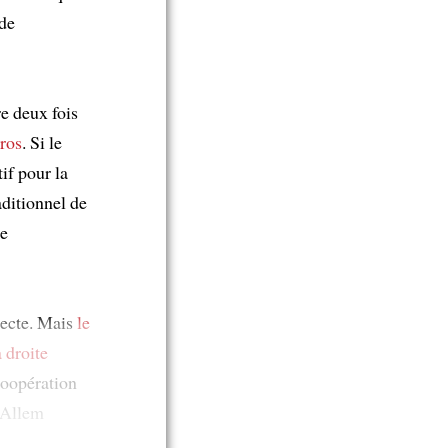
 de
e deux fois
uros
. Si le
if pour la
aditionnel de
ée
recte. Mais
le
a droite
coopération
’Allem