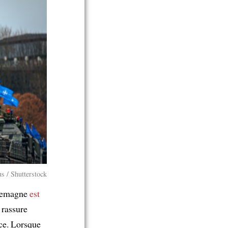
s / Shutterstock
llemagne
est
 rassure
nce. Lorsque