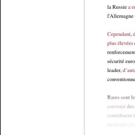
la Russie
a e
l'Allemagne 
Cependant
,
d
plus élevées
renforcemen
sécurité euro
leader,
d’aut
conventionne
Rares sont l
souvenir
des 
contribuent 
nucléaire
plu