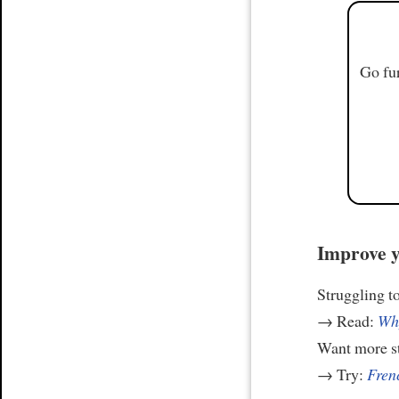
Go fur
Improve y
Struggling t
→ Read:
Why
Want more st
→ Try:
Frenc