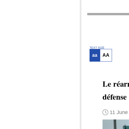
TEXT SIZE
aa
AA
Le réa
défense
11 June