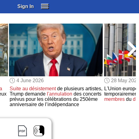
Sign In
SIGN IN
SUBSCRIBE
EDUCATIONAL LICENSES
GIFT CARDS
OTHER LANGUAGES
ABOUT US
ALEXA
4 June 2026
28 May 202
ADJUST COLORS
la
Suite au désistement
de plusieurs artistes,
L'Union europ
eux
Trump demande
l'annulation
des concerts
temporairemen
prévus pour les célébrations du 250ème
membres
du
dr
anniversaire de l’indépendance