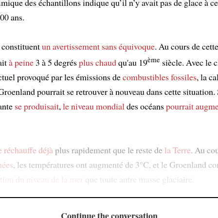
mique des échantillons indique qu’il n’y avait pas de glace à cet
00 ans.
s constituent
un avertissement
sans équivoque
. Au cours de cett
ème
ait
à peine
3 à 5 degrés
plus chaud
qu'au 19
siècle. Avec le
ctuel provoqué par les émissions de
combustibles fossiles
, la ca
Groenland pourrait se retrouver à nouveau dans cette situation. 
ante
se produisait
,
le niveau mondial
des océans
pourrait augme
e réchauffe déjà
plus rapidement que le reste de
la Terre
. Au co
nées
, les températures ont augmenté de 3°C, et le Groenland co
ation du niveau de la mer
que toute autre masse glaciaire.
Continue the conversation