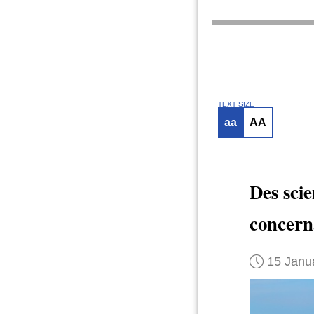
TEXT SIZE
aa
AA
Des sci
concer
15 Janu