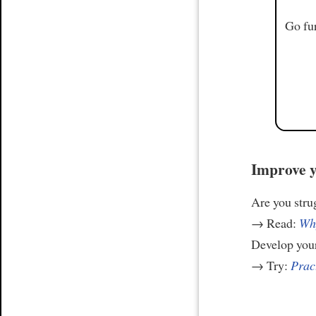
Go fur
Improve y
Are you stru
→ Read:
Why
Develop your
→ Try:
Prac