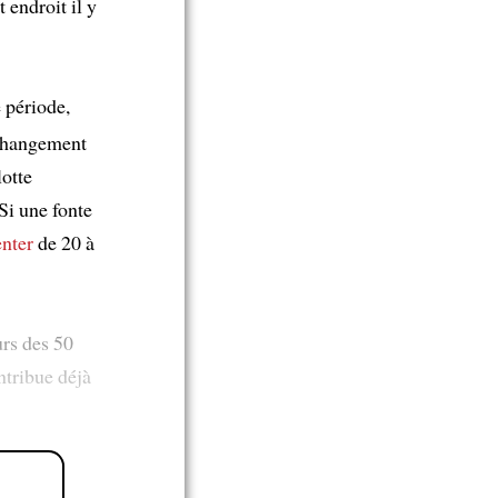
 endroit il y
e période,
 changement
lotte
Si une fonte
nter
de 20 à
urs des 50
ntribue déjà