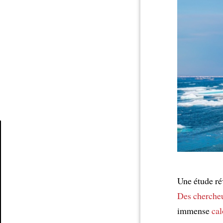
Article
Une étude rév
Des cherche
immense
cal