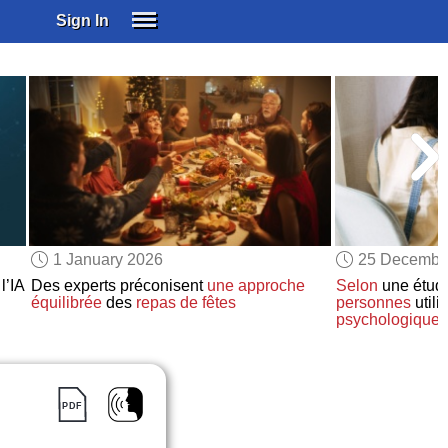
Sign In
SIGN IN
SUBSCRIBE
EDUCATIONAL LICENSES
GIFT CARDS
OTHER LANGUAGES
ABOUT US
ALEXA
1 January 2026
25 Decembe
ADJUST COLORS
l’IA
Des experts préconisent
une approche
Selon
une étud
équilibrée
des
repas de fêtes
personnes
utili
psychologique