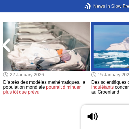
News in Slow Fr
22 January 2026
15 January 20
D’après des modèles mathématiques, la
Des scientifiques
population mondiale
pourrait diminuer
inquiétants
concer
plus tôt que prévu
au Groenland