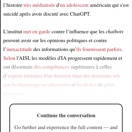
l’histoire
très médiatisée
d'
un adolescent
américain qui s'est
suicidé après avoir discuté avec ChatGPT.
L'institut
met en garde
contre l’influence que les
chatbots
peuvent avoir sur les opinions politiques et contre
l’
inexactitude
des informations qu’
ils fournissent parfois
.
Selon
l'AISI, les modèles d'IA progressent rapidement et
ont désormais
des compétences
supérieures à celles
d’
experts titulaires d'un doctorat
dans des domaines
tels
que
le dépannage en laboratoire
et
les tâches
de
génie
génétique
.
Continue the conversation
Go further and experience the full content — and