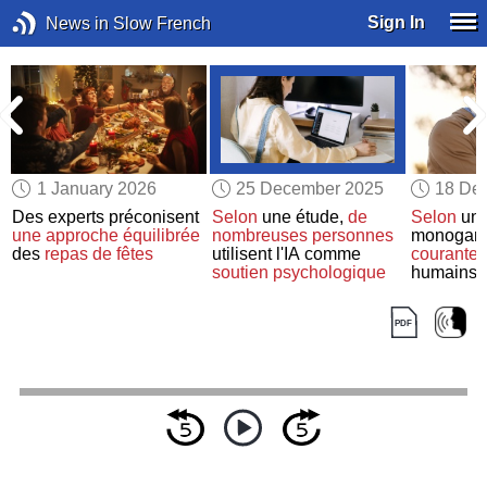
Sign In
News in Slow French
1 January 2026
25 December 2025
18 De
Des experts préconisent
Selon
une étude,
de
Selon
une
u
une approche équilibrée
nombreuses personnes
monogamie
des
repas de fêtes
utilisent l'IA comme
courante
c
soutien psychologique
humains q
primates