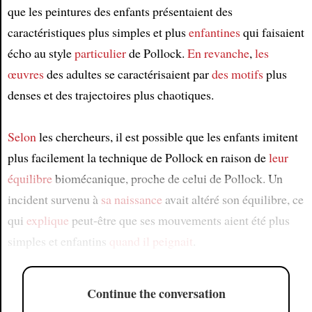
que les peintures des enfants présentaient des
caractéristiques plus simples et plus
enfantines
qui faisaient
écho au style
particulier
de Pollock.
En revanche
,
les
œuvres
des adultes se caractérisaient par
des motifs
plus
denses et des trajectoires plus chaotiques.
Selon
les chercheurs, il est possible que les enfants imitent
plus facilement la technique de Pollock en raison de
leur
équilibre
biomécanique, proche de celui de Pollock. Un
incident survenu à
sa naissance
avait altéré son équilibre, ce
qui
explique
peut-être que ses mouvements aient été plus
simples et enfantins
quand il peignait
.
Continue the conversation