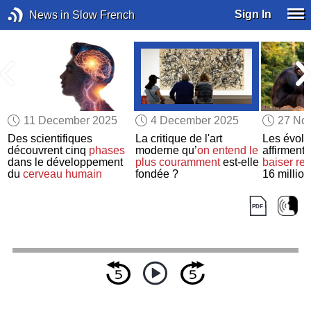
Sign In
News in Slow French
11 December 2025
4 December 2025
27 No
Des scientifiques
La critique de l'art
Les évolu
s
découvrent cinq
phases
moderne qu’
on entend
le
affirment
dans le développement
plus couramment
est-elle
baiser
re
du
cerveau humain
fondée ?
16 millio