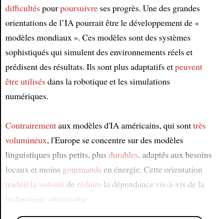
difficultés
pour
poursuivre
ses progrès. Une des grandes
orientations de l’IA pourrait être le développement de «
modèles mondiaux ». Ces modèles sont des systèmes
sophistiqués qui simulent des environnements réels et
prédisent des résultats. Ils sont plus adaptatifs et
peuvent
être utilisés
dans la robotique et les simulations
numériques.
Contrairement
aux modèles d'IA américains, qui sont
très
volumineux
, l'Europe se concentre sur des modèles
linguistiques plus petits, plus
durables
, adaptés aux besoins
locaux et moins
gourmands
en énergie. Cette orientation
traduit
la volonté
de
réduire
la dépendance vis-à-vis de la
technologie américaine