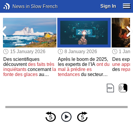
Sign In
News in Slow French
15 January 2026
8 January 2026
1 Janu
Des scientifiques
Après le boom de 2025,
Des exper
découvrent
des faits très
les experts de l’IA
ont du
une appro
inquiétants
concernant
la
mal à prédire
es
des
repas
t
fonte des glaces
au
tendances
du secteur
Groenland
pour 2026