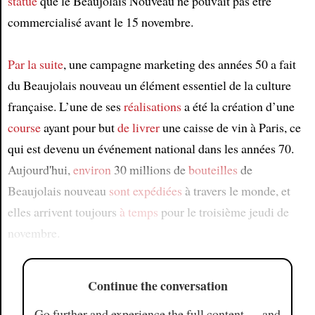
statué
que le Beaujolais Nouveau ne pouvait pas être
commercialisé avant le 15 novembre.
Par la suite
, une campagne marketing des années 50 a fait
du Beaujolais nouveau un élément essentiel de la culture
française. L’une de ses
réalisations
a été la création d’une
course
ayant pour but
de livrer
une caisse de vin à Paris, ce
qui est devenu un événement national dans les années 70.
Aujourd'hui,
environ
30 millions de
bouteilles
de
Beaujolais nouveau
sont expédiées
à travers le monde, et
elles arrivent toujours
à temps
pour le troisième jeudi de
novembre.
Continue the conversation
Go further and experience the full content — and