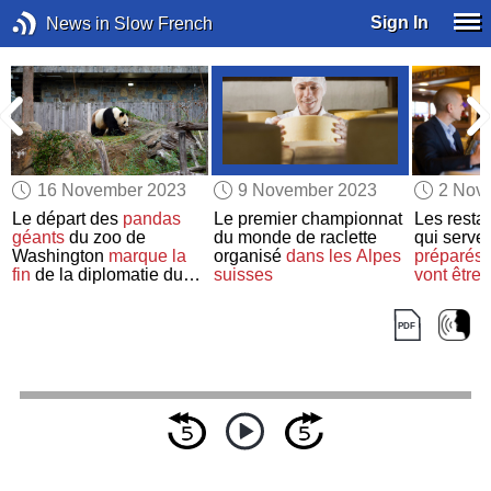
Sign In
News in Slow French
16 November 2023
9 November 2023
2 Nov
Le départ des
pandas
Le premier championnat
Les resta
géants
du zoo de
du monde de raclette
qui serven
Washington
marque la
organisé
dans les Alpes
préparés
fin
de la diplomatie du
suisses
vont être 
panda
signaler