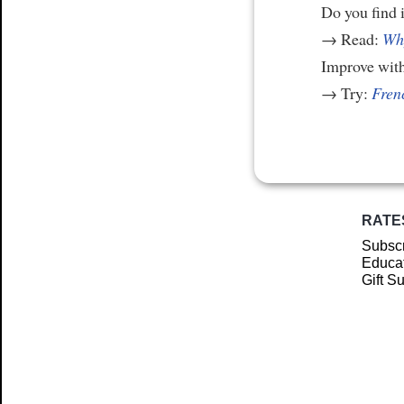
Do you find i
→ Read:
Why
Improve wit
→ Try:
Frenc
RATE
Subscr
Educat
Gift S