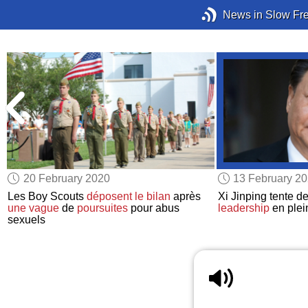
News in Slow Fr
20 February 2020
13 February 2
Les Boy Scouts
déposent le bilan
après
Xi Jinping tente d
s
une vague
de
poursuites
pour abus
leadership
en plei
sexuels