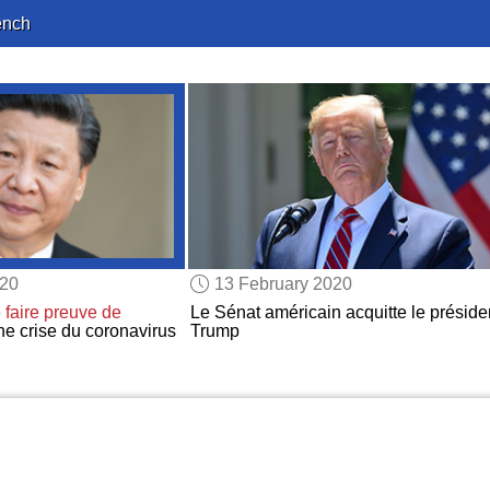
ench
020
13 February 2020
e
faire preuve de
Le Sénat américain acquitte le préside
ne crise du coronavirus
Trump