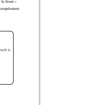
le front »
a température
ench is