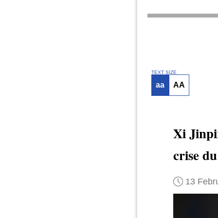
TEXT SIZE
aa
AA
Xi Jinp
crise d
13 Febr