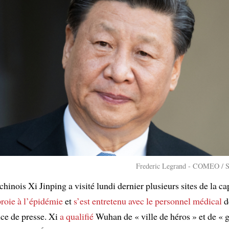
Frederic Legrand - COMEO / S
chinois Xi Jinping a visité lundi dernier plusieurs sites de la ca
roie à
l’épidémie
et
s’est entretenu avec
le personnel médical
d
ce de presse. Xi
a qualifié
Wuhan de « ville de héros » et de « 