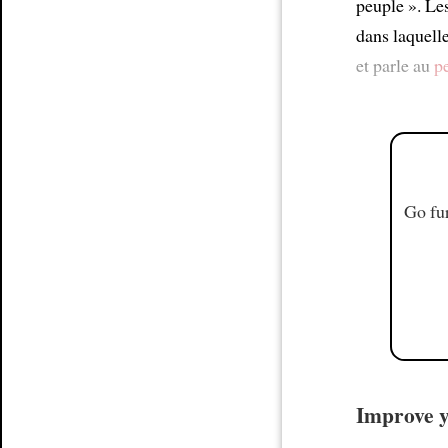
peuple ». Le
dans laquell
et parle au
p
Go fur
Improve y