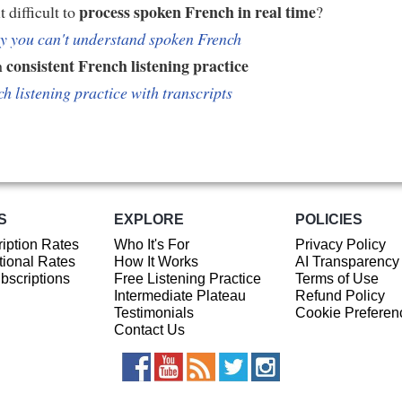
process spoken French in real time
t difficult to
?
 you can't understand spoken French
consistent French listening practice
h
h listening practice with transcripts
S
EXPLORE
POLICIES
iption Rates
Who It's For
Privacy Policy
ional Rates
How It Works
AI Transparency
ubscriptions
Free Listening Practice
Terms of Use
Intermediate Plateau
Refund Policy
Testimonials
Cookie Preferen
Contact Us