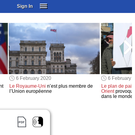
Sign In
SIGN IN
SUBSCRIBE
EDUCATIONAL LICENSES
GIFT CARDS
OTHER LANGUAGES
ABOUT US
ALEXA
6 February 2020
6 February 
ADJUST COLORS
nt
Le Royaume-Uni
n’est plus membre de
Le plan de paix
l’Union européenne
Orient
provoque 
dans le monde e