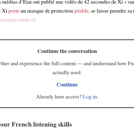
s médias d’État ont publié une vidéo de 42 secondes de Xi « sur 
e Xi
porte
un masque de protection
jetable
, se laisse prendre s
ersonnel médical
.
Continue the conversation
ther and experience the full content — and understand how Fr
actually used.
Continue
Already have access?
Log in
.
our French listening skills