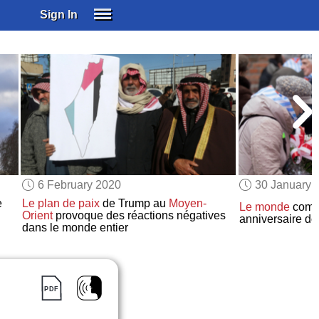
Sign In
SIGN IN
SUBSCRIBE
EDUCATIONAL LICENSES
GIFT CARDS
OTHER LANGUAGES
ABOUT US
ALEXA
6 February 2020
30 January 
ADJUST COLORS
e
Le plan de paix
de Trump au
Moyen-
Le monde
comm
Orient
provoque des réactions négatives
anniversaire de
dans le monde entier