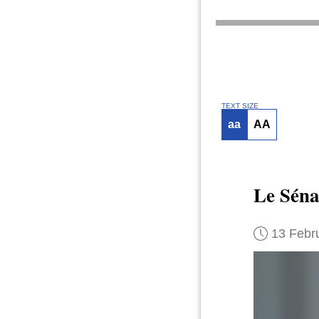
TEXT SIZE
aa
AA
Le Séna
13 Febr