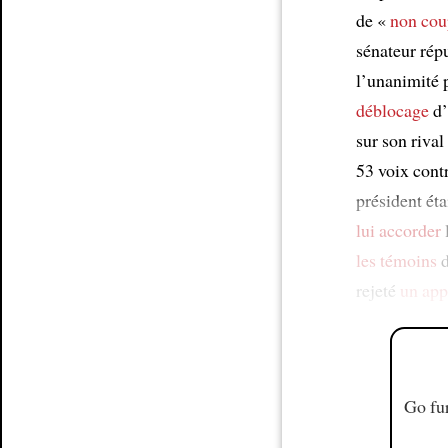
de «
non cou
sénateur rép
l’unanimité 
déblocage
d’
sur son rival
53 voix con
président éta
lui accorder
les témoins
d
rejeté
un app
Go fur