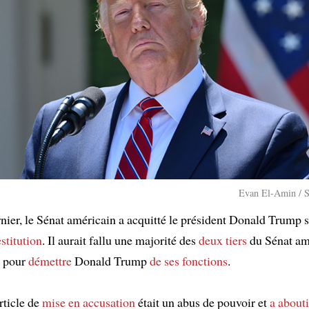
Evan El-Amin / S
nier, le Sénat américain a acquitté le président Donald Trump s
stitution
. Il aurait fallu une majorité des
deux tiers
du Sénat amé
 pour
démettre
Donald Trump
de ses fonctions
.
rticle de
mise en accusation
était un abus de pouvoir et
a abouti