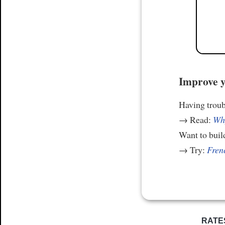
Improve y
Having trou
→ Read:
Why
Want to build
→ Try:
Frenc
RATE