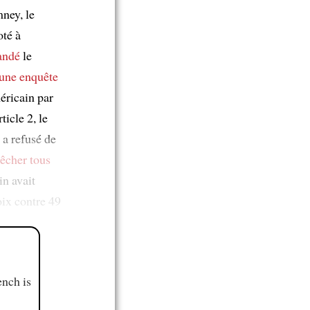
mney, le
oté à
andé
le
une enquête
méricain par
ticle 2, le
a refusé de
êcher
tous
in avait
oix contre 49
ench is