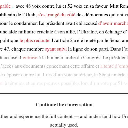
pable
» avec 48 voix contre lui et 52 voix en sa faveur. Mitt Ro
ublicain de l’Utah,
s’est rangé du côté
des démocrates qui ont v
pour le condamner. Le président avait été accusé
d’avoir march
une aide militaire cruciale à son allié, l’Ukraine, en échange d’
 politique
le plus redouté
. L’article 2 a été rejeté par le Sénat a
tre 47, chaque membre
ayant suivi
la ligne de son parti. Dans l’ar
it accusé d’
entrave
à la bonne marche du Congrès. Le président 
l’accès aux documents concernant cette affaire et
a tenté
d’emp
e déposer contre lui. Lors d’un vote antérieur, le Sénat américa
el
à témoins et autres preuves possibles lors d’un vote par 51 v
Continue the conversation
ther and experience the full content — and understand how Fr
actually used.