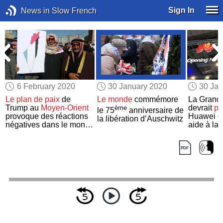
Sign In
News in Slow French
6 February 2020
30 January 2020
30 Jan
Le plan de paix
de
Le monde
commémore
La Grand
Trump au
Moyen-Orient
devrait
pe
ème
le 75
anniversaire de
provoque des réactions
Huawei d’
la libération d’Auschwitz
négatives dans le monde
aide à la 
entier
réseau
5