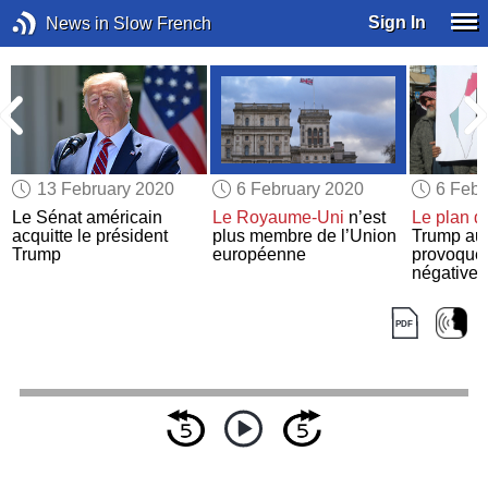
Sign In
News in Slow French
13 February 2020
6 February 2020
6 Febr
Le Sénat américain
Le Royaume-Uni
n’est
Le plan d
n
acquitte le président
plus membre de l’Union
Trump a
Trump
européenne
provoque 
négatives
entier