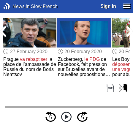
Sign In
News in Slow French
27 February 2020
20 February 2020
20 Feb
Prague
va rebaptiser
la
Zuckerberg,
le PDG
de
Les Boy 
place de l’ambassade de
Facebook, fait pression
déposent 
Russie du nom de Boris
sur Bruxelles avant de
une vagu
Nemtsov
nouvelles propositions
pour abus
de
réglementation
sur
l’IA