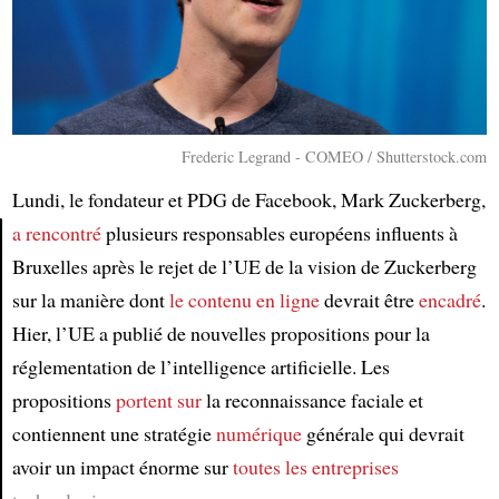
Frederic Legrand - COMEO / Shutterstock.com
Lundi, le fondateur et PDG de Facebook, Mark Zuckerberg,
a rencontré
plusieurs responsables européens influents à
Bruxelles après le rejet de l’UE de la vision de Zuckerberg
Article
sur la manière dont
le contenu
en ligne
devrait être
encadré
.
Hier, l’UE a publié de nouvelles propositions pour la
réglementation de l’intelligence artificielle. Les
propositions
portent sur
la reconnaissance faciale et
contiennent une stratégie
numérique
générale qui devrait
avoir un impact énorme sur
toutes les entreprises