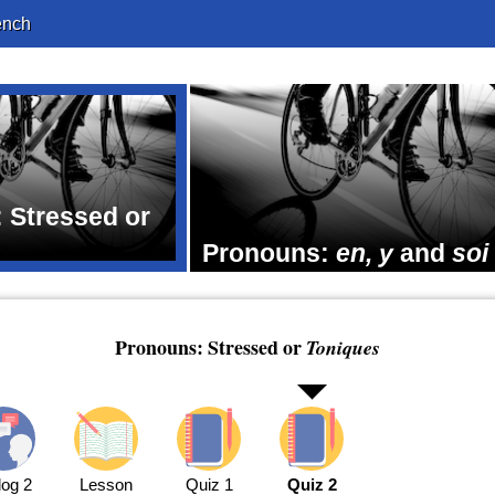
ench
 Stressed or
Pronouns:
en, y
and
soi
Pronouns: Stressed or
Toniques
log 2
Lesson
Quiz 1
Quiz 2