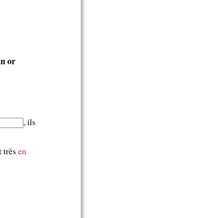
un or
, ils
t très
en