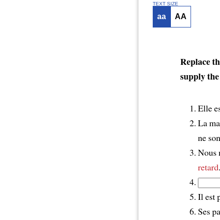
TEXT SIZE
aa
AA
Replace th
supply the
Elle e
La mai
ne son
Nous 
retard
Il est
Ses pa