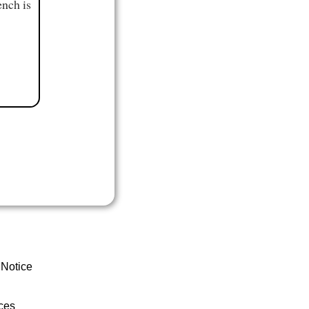
ench is
 Notice
ces