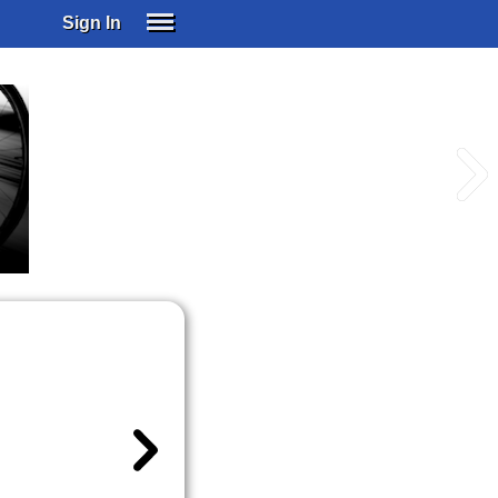
Sign In
SIGN IN
SUBSCRIBE
EDUCATIONAL LICENSES
GIFT CARDS
OTHER LANGUAGES
ABOUT US
ALEXA
ADJUST COLORS