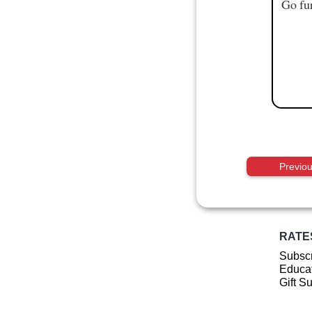
Go fur
Previo
RATE
Subscr
Educat
Gift S