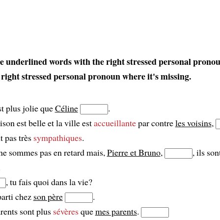
e underlined words with the right stressed personal prono
 right stressed personal pronoun where it's missing.
st plus jolie que
Céline
.
son est belle et la ville est
accueillante
par contre
les voisins
,
t pas très
sympathiques
.
ne sommes pas en retard mais,
Pierre et Bruno
,
, ils son
.
, tu fais quoi dans la vie?
 parti chez
son père
.
rents sont plus
sévères
que
mes parents
.