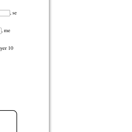
, se
, me
ayer 10