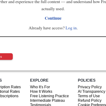
ther and experience the full content — and understand how Fr
actually used.
Continue
Already have access?
Log in
.
us
S
EXPLORE
POLICIES
iption Rates
Who It's For
Privacy Policy
ional Rates
How It Works
AI Transparency
ubscriptions
Free Listening Practice
Terms of Use
Intermediate Plateau
Refund Policy
Testimonials
Cookie Preferen