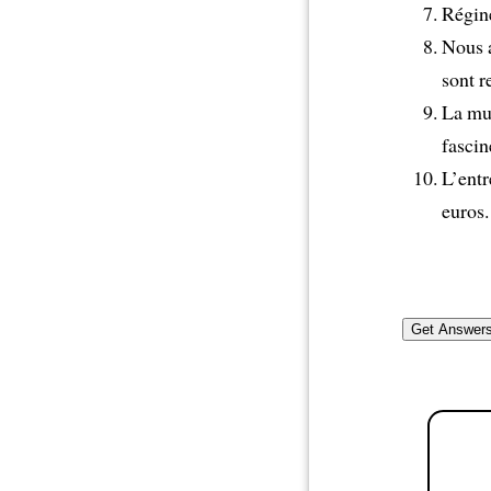
Régine
Nous 
sont r
La mu
fascin
L’entr
euros.