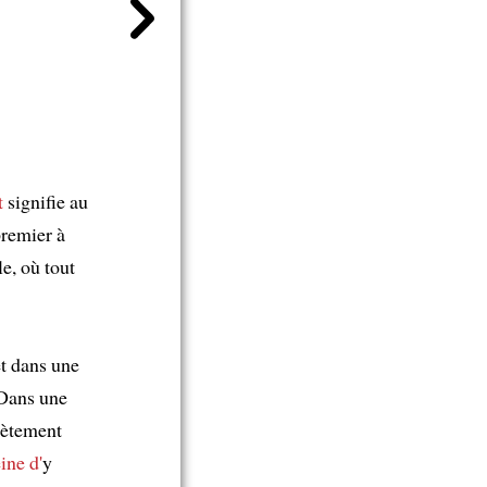
t
signifie au
 premier à
e, où tout
t dans une
 Dans une
lètement
ine d'
y