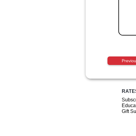
Previo
RATE
Subscr
Educat
Gift S