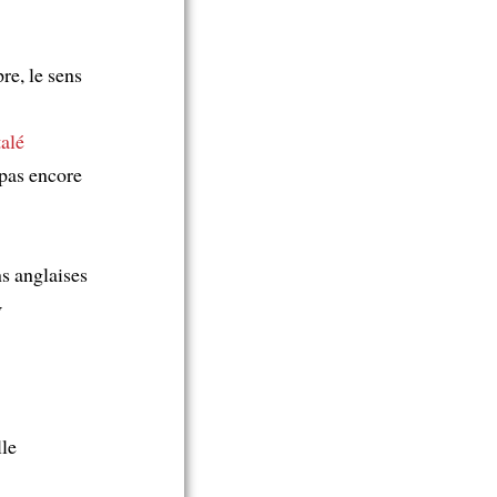
re, le sens
talé
 pas encore
ns anglaises
g
lle