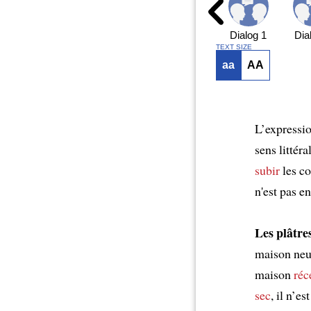
Dialog 1
Dia
TEXT SIZE
aa
AA
L’expressi
sens littéra
subir
les c
n'est pas e
Les plâtre
maison neuv
maison
ré
sec
, il n’e