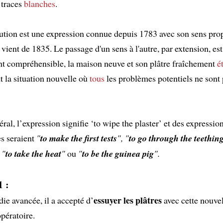
 traces
blanches
.
cution est une expression connue depuis 1783 avec son sens prop
 vient de 1835. Le passage d'un sens à l'autre, par extension, est
t compréhensible, la maison neuve et son plâtre fraîchement
é
 la situation nouvelle où
tous
les problèmes potentiels ne sont
éral, l’expression signifie ‘to wipe the plaster’ et des expressio
s seraient
"
to make the first tests
", "
to go through the teethin
 "
to take the heat
"
ou
"
to be the guinea pig
".
 :
essuyer les plâtres
ie avancée, il a accepté d’
avec cette nouve
pératoire.