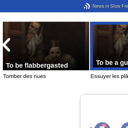
News in Slow Fr
To be a gu
To be flabbergasted
Tomber des nues
Essuyer les plâ