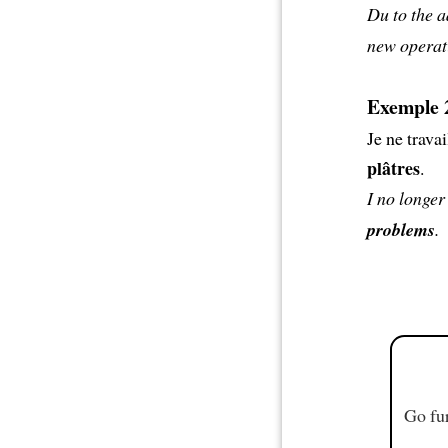
Du to the a
new operat
Exemple 2
Je ne trava
plâtres
.
I no longer
problems
.
Go fur