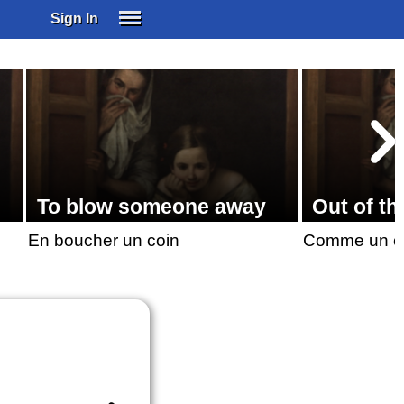
Sign In
SIGN IN
SUBSCRIBE
EDUCATIONAL LICENSES
GIFT CARDS
OTHER LANGUAGES
ABOUT US
To blow someone away
Out of th
ALEXA
En boucher un coin
Comme un ch
ADJUST COLORS