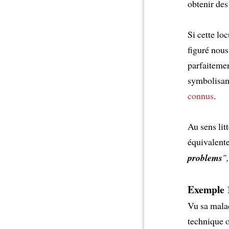
obtenir des
Si cette lo
figuré nous
parfaitemen
symbolisant
connus
.
Au sens litt
équivalente
problems
",
Exemple 1
Vu sa malad
technique o