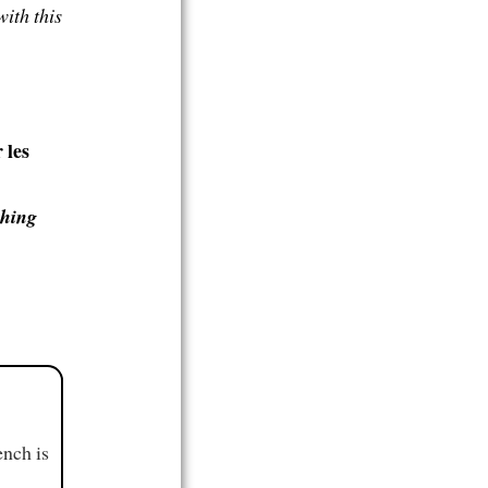
ith this
 les
thing
ench is