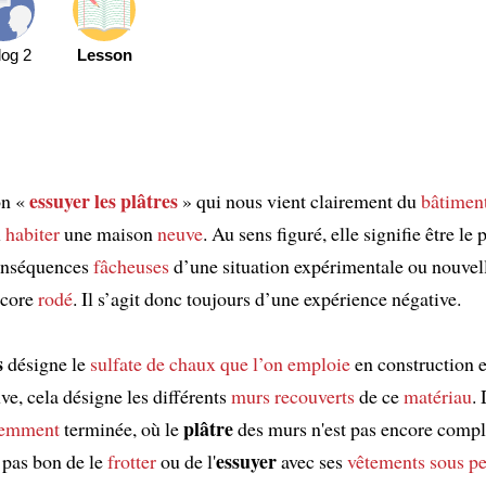
log 2
Lesson
essuyer
les plâtres
on «
» qui nous vient clairement du
bâtimen
l
habiter
une maison
neuve
. Au sens figuré, elle signifie être le
onséquences
fâcheuses
d’une situation expérimentale ou nouvell
ncore
rodé
. Il s’agit donc toujours d’une expérience négative.
s
désigne le
sulfate de chaux
que l’on emploie
en construction e
e, cela désigne les différents
murs
recouverts
de ce
matériau
.
plâtre
cemment
terminée, où le
des murs n'est pas encore comp
essuyer
st pas bon de le
frotter
ou de l'
avec ses
vêtements
sous pe