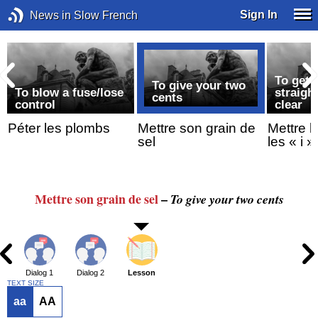
Sign In
News in Slow French
To get 
To give your two
To blow a fuse/lose
straigh
cents
control
clear
Péter les plombs
Mettre son grain de
Mettre l
sel
les « i »
Mettre son grain de sel
–
To give your two cents
Dialog 1
Dialog 2
Lesson
TEXT SIZE
aa
AA