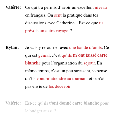
Valérie:
Ce qui t’a permis d’avoir un excellent
niveau
en français. On
sent
la pratique dans tes
discussions avec Catherine ! Est-ce que
tu
prévois
un autre voyage
?
Rylan:
Je vais y retourner avec
une bande d’amis
. Ce
m’ont laissé carte
qui est
génial
, c’est
qu’ils
blanche
pour l’organisation du
séjour
. En
même temps, c’est un peu stressant, je pense
qu’ils
vont m’attendre au tournant
et je n’ai
pas envie de
les décevoir
.
Valérie:
t’ont donné carte blanche
Est-ce qu’ils
pour
le budget aussi ?