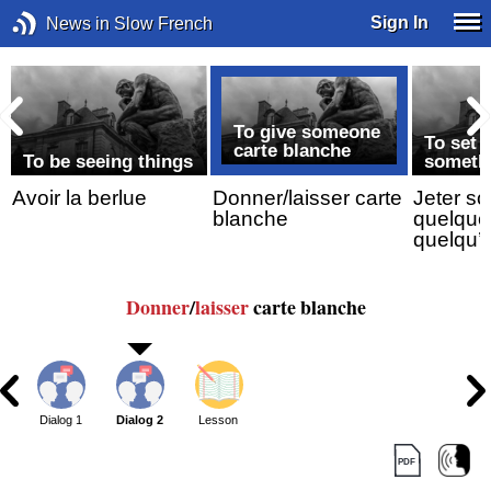
Sign In
News in Slow French
To give someone
To set 
carte blanche
To be seeing things
someth
Avoir la berlue
Donner/laisser carte
Jeter so
blanche
quelque
quelqu’
Donner
/
laisser
carte blanche
Dialog 1
Dialog 2
Lesson