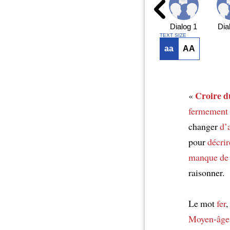
Dialog 1
Dia
TEXT SIZE
aa
AA
Croire d
«
fermement
changer
d’
pour
décrir
manque de 
raisonner.
Le mot
fer
,
Moyen-âge