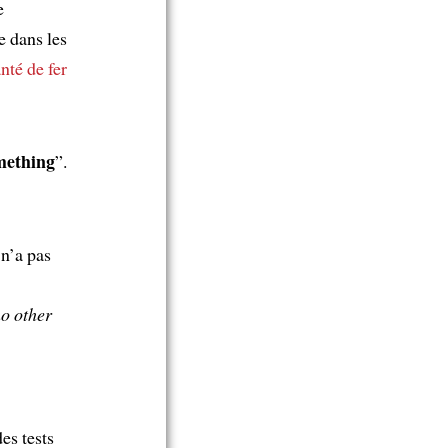
e
ue dans les
nté de fer
omething
”.
 n’a pas
no other
es tests