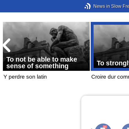
News in Slow Fr
To not be able to make
To strongl
sense of something
Y perdre son latin
Croire dur com