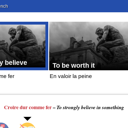
ench
y believe
To be worth it
me fer
En valoir la peine
Croire
dur comme fer
–
To strongly believe in something