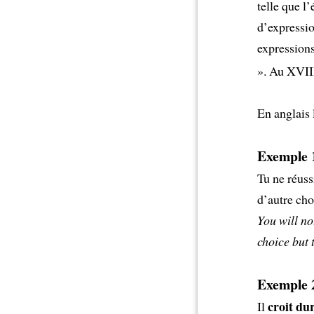
telle que l’
d’expressi
expressions
». Au XVII
En anglais 
Exemple 1
Tu ne réussi
d’autre cho
You will no
choice but 
Exemple 2
croit du
Il