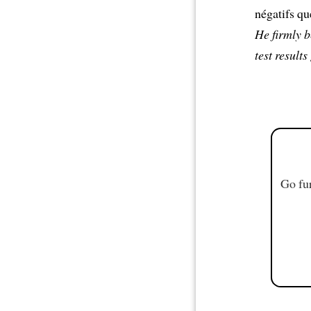
négatifs qu
He firmly b
test results
Go fur