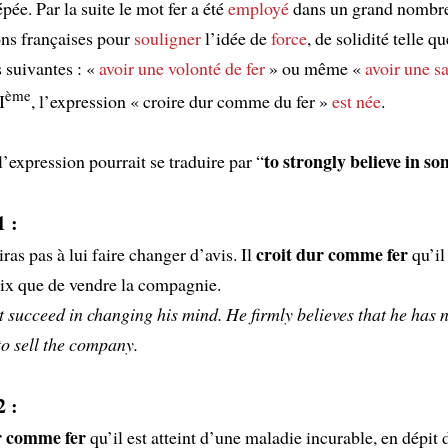
épée. Par la suite le mot fer a été
employé
dans un grand nombr
ons françaises pour
souligner
l’idée de
force
, de solidité telle q
 suivantes : «
avoir une volonté de fer
» ou même «
avoir une sa
ème
I
, l’expression « croire dur comme du fer »
est née
.
to strongly believe in s
l’expression pourrait se traduire par “
 :
croit dur comme fer
ras pas à lui faire changer d’avis. Il
qu’il
ix que de vendre la compagnie.
t succeed in changing his mind. He firmly believes that he has 
to sell the company.
 :
r comme fer
qu’il est atteint d’une maladie incurable, en dépit d