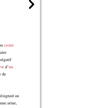
ou
croire
aire
négatif
uve
d’
un
e de
désignait au
une arme,