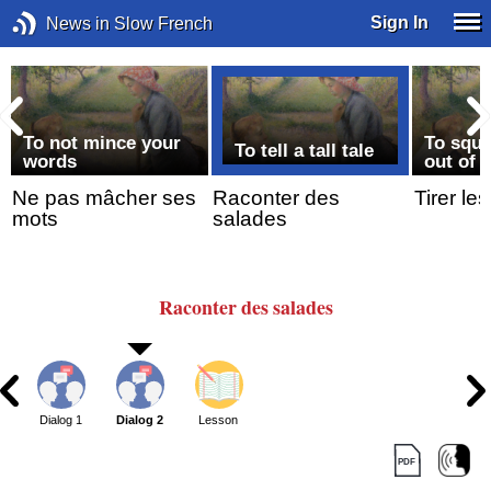
Sign In
News in Slow French
To not mince your
To sque
To tell a tall tale
words
out of
Ne pas mâcher ses
Raconter des
Tirer le
mots
salades
Raconter
des salades
Dialog 1
Dialog 2
Lesson