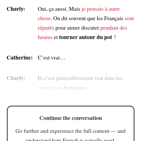
Charly:
Oui, ça aussi. Mais
je pensais à autre
chose
. On dit souvent que les Français
sont
réputés
pour aimer discuter
pendant des
tourner autour du pot
heures
et
!
Catherine:
C’est vrai…
Charly:
Et c’est particulièrement vrai dans les
entreprises
françaises.
Continue the conversation
Go further and experience the full content — and
understand how French is actually used.