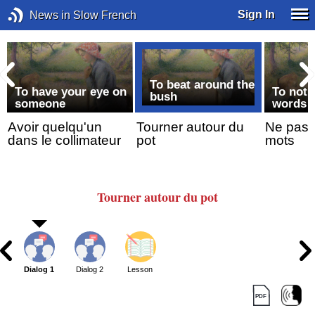
Sign In
News in Slow French
To beat around the
To have your eye on
To not 
bush
someone
words
Avoir quelqu'un
Tourner autour du
Ne pas 
dans le collimateur
pot
mots
Tourner
autour
du pot
Dialog 1
Dialog 2
Lesson