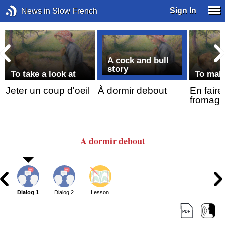
Sign In
News in Slow French
A cock and bull
story
To take a look at
To make
Jeter un coup d'oeil
À dormir debout
En faire
fromag
A dormir
debout
Dialog 1
Dialog 2
Lesson