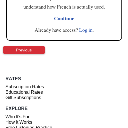
understand how French is actually used.
Continue
Already have access?
Log in
.
Previous
RATES
Subscription Rates
Educational Rates
Gift Subscriptions
EXPLORE
Who It's For
How It Works
Free Listening Practice