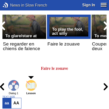
Sign In
News in Slow French
To play the fool,
act silly
To glare/stare at
To mee
Se regarder en
Faire le zouave
Couper 
chiens de faïence
deux
Faire le zouave
Dialog 1
Lesson
TEXT SIZE
aa
AA