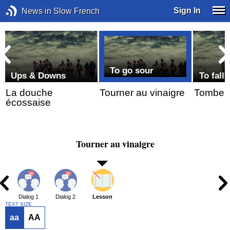
Sign In
News in Slow French
To go sour
Ups & Downs
To fall
La douche
Tourner au vinaigre
Tomber 
écossaise
Tourner au vinaigre
Dialog 1
Dialog 2
Lesson
TEXT SIZE
aa
AA