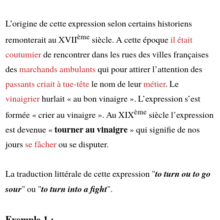
L’origine de cette expression selon certains historiens
ème
remonterait au XVII
siècle. A cette époque
il était
coutumier
de rencontrer dans les rues des villes françaises
des
marchands ambulants
qui pour attirer l’attention des
passants
criait
à tue-tête
le nom de leur
métier
. Le
vinaigrier
hurlait « au bon vinaigre ». L’expression s’est
ème
formée « crier au vinaigre ». Au XIX
siècle l’expression
tourner au vinaigre
est devenue «
» qui signifie de nos
jours
se fâcher
ou se disputer.
La traduction littérale de cette expression "
to turn ou to go
sour
" ou "
to turn into a fight
".
Exemple 1 :