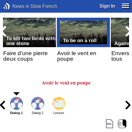
Sign In
News in Slow French
To kill two birds with
To be on a roll
f
one stone
Against
Faire d'une pierre
Avoir le vent en
Envers 
deux coups
poupe
tous
Avoir
le vent
en poupe
Dialog 1
Dialog 2
Lesson