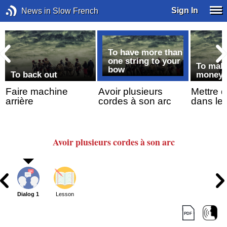
Sign In
News in Slow French
To have more than
one string to your
To make
bow
l
To back out
money
Faire machine
Avoir plusieurs
Mettre 
arrière
cordes à son arc
dans le
Avoir plusieurs cordes
à son arc
Dialog 1
Lesson