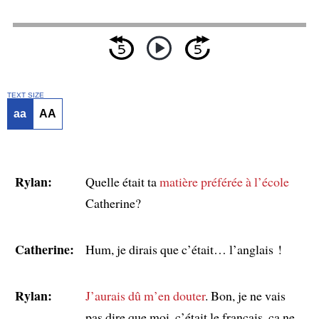
TEXT SIZE
aa
AA
Rylan:
Quelle était ta
matière préférée
à l’école
Catherine?
Catherine:
Hum, je dirais que c’était… l’anglais !
Rylan:
J’aurais dû m’en douter
. Bon, je ne vais
pas dire que moi, c’était le français, ça ne