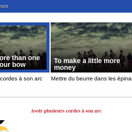
ench
ore than one
To make a little more
your bow
money
 cordes à son arc
Mettre du beurre dans les épina
Avoir plusieurs cordes
à son arc