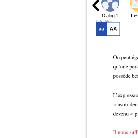
Dialog 1
Le
TEXT SIZE
aa
AA
On peut ég
qu’une per
possède bea
L’expressi
« avoir deu
devenu « pl
Il nous suff