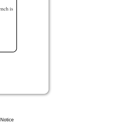
ench is
 Notice