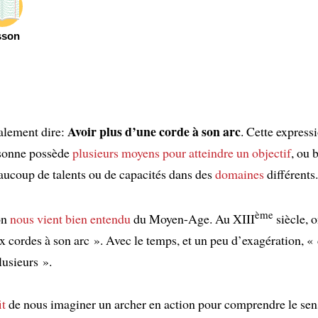
sson
Avoir plus d’une corde à son arc
alement dire:
. Cette expressi
sonne possède
plusieurs moyens
pour atteindre un objectif
, ou 
ucoup de talents ou de capacités dans des
domaines
différents.
ème
on
nous vient
bien entendu
du Moyen-Age. Au XIII
siècle, o
x cordes à son arc ». Avec le temps, et un peu d’exagération, «
usieurs ».
it
de nous imaginer un archer en action pour comprendre le sen