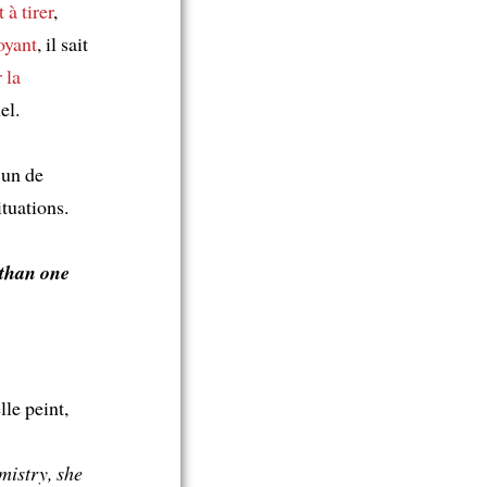
 à tirer
,
oyant
, il sait
r
la
el.
’un de
tuations.
 than one
lle peint,
mistry, she