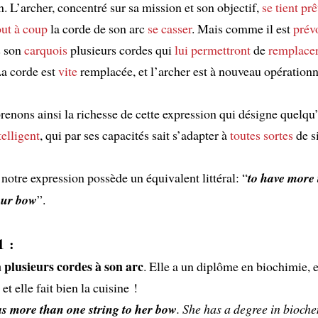
n. L’archer, concentré sur sa mission et son objectif,
se tient prêt
out à coup
la corde de son arc
se casser
. Mais comme il est
prév
s son
carquois
plusieurs cordes qui
lui permettront
de
remplace
La corde est
vite
remplacée, et l’archer est à nouveau opérationn
nons ainsi la richesse de cette expression qui désigne quelqu
telligent
, qui par ses capacités sait s’adapter à
toutes sortes
de si
 notre expression possède un équivalent littéral: “
to have more
your bow
”.
1 :
a plusieurs cordes à son arc
. Elle a un diplôme en biochimie, e
 et elle fait bien la cuisine !
s more than one string to her bow
. She has a degree in bioche