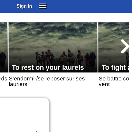
Sign In
SIGN IN
SUBSCRIBE
EDUCATIONAL LICENSES
GIFT CARDS
OTHER LANGUAGES
ABOUT US
To rest on your laurels
To fight a
ALEXA
rds
S'endormir/se reposer sur ses
Se battre co
ADJUST COLORS
lauriers
vent