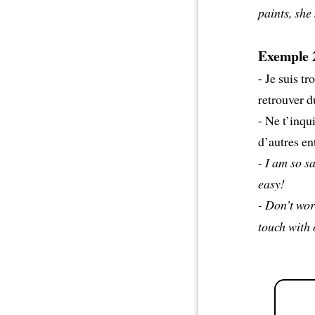
paints, she
Exemple 
- Je suis tr
retrouver du
- Ne t’inqui
d’autres en
-
I am so s
easy!
- Don’t wo
touch with