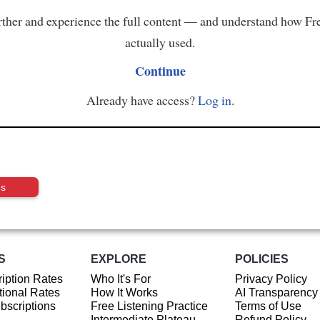
ther and experience the full content — and understand how Fr
actually used.
Continue
Already have access?
Log in
.
us
S
EXPLORE
POLICIES
iption Rates
Who It's For
Privacy Policy
ional Rates
How It Works
AI Transparency
ubscriptions
Free Listening Practice
Terms of Use
Intermediate Plateau
Refund Policy