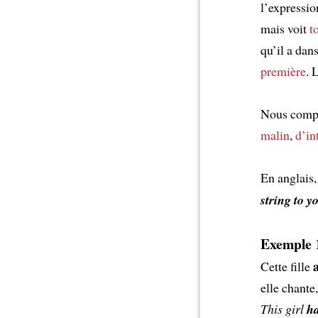
l’expressio
mais voit
t
qu’il a dan
première
. 
Nous compre
malin
,
d’in
En anglais,
string to 
Exemple 
Cette fille
elle chante,
This girl
ha