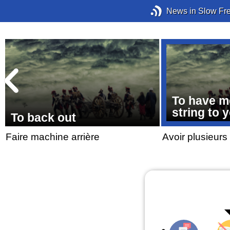
News in Slow Fr
To have m
string to 
To back out
Faire machine arrière
Avoir plusieurs