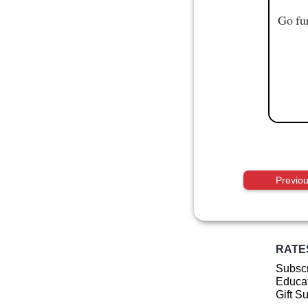
Go fur
Previo
RATE
Subscr
Educat
Gift S