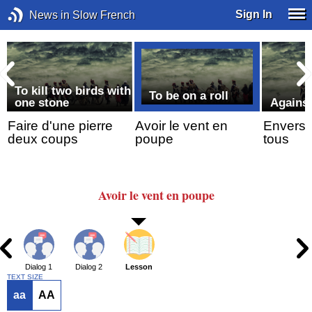
Sign In
News in Slow French
To kill two birds with
To be on a roll
f
one stone
Against
Faire d'une pierre
Avoir le vent en
Envers 
deux coups
poupe
tous
Avoir
le vent
en poupe
Dialog 1
Dialog 2
Lesson
TEXT SIZE
aa
AA