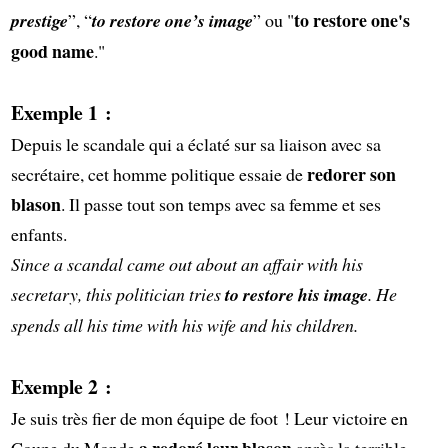
to restore one's
prestige
”, “
to restore one’s image
” ou "
good name
."
Exemple 1 :
Depuis le scandale qui a éclaté sur sa liaison avec sa
redorer son
secrétaire, cet homme politique essaie de
blason
. Il passe tout son temps avec sa femme et ses
enfants.
Since a scandal came out about an affair with his
secretary, this politician tries
to restore his image
. He
spends all his time with his wife and his children.
Exemple 2 :
Je suis très fier de mon équipe de foot ! Leur victoire en
a redoré leur blason
Coupe du Monde
après la terrible