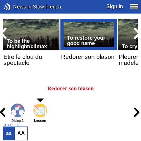
Sign In
News in Slow French
To restore your
To be the
good name
highlight/climax
To cry 
n
Etre le clou du
Redorer son blason
Pleurer
spectacle
madelei
Redorer son blason
Dialog 1
Lesson
TEXT SIZE
aa
AA