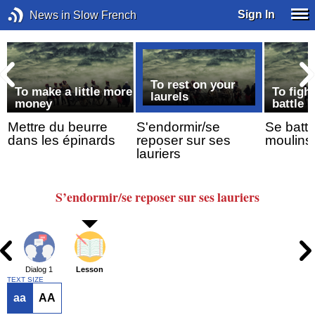
Sign In
News in Slow French
To rest on your
To make a little more
To figh
laurels
money
battle
Mettre du beurre
S'endormir/se
Se battr
dans les épinards
reposer sur ses
moulins
lauriers
S’endormir/se reposer sur ses lauriers
Dialog 1
Lesson
TEXT SIZE
aa
AA