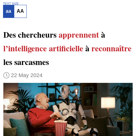
TEXT SIZE
aa
AA
Des chercheurs
apprennent
à
l’intelligence artificielle
à
reconnaître
les sarcasmes
22 May 2024