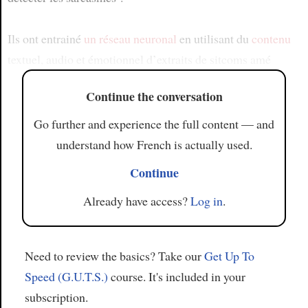
Ils ont entrainé
un réseau neuronal
en utilisant du
contenu
textuel, audio et émotionnel d’extraits de sitcoms amé
Continue the conversation
Go further and experience the full content — and
understand how French is actually used.
Continue
Already have access?
Log in
.
Need to review the basics? Take our
Get Up To
Speed (G.U.T.S.)
course. It's included in your
subscription.