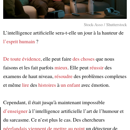
Stock-Asso / Shutterstock
L’intelligence artificielle sera-t-elle un jour à la hauteur de
l’esprit humain
?
De toute évidence
, elle peut faire
des choses
que nous
faisons et les fait parfois
mieux
. Elle peut
réussir
des
examens de haut niveau,
résoudre
des problèmes complexes
et même
lire
des
histoires
à
un enfant
avec émotion.
Cependant, il était jusqu'à maintenant impossible
d’enseigner
à l’intelligence artificielle l’art de l’humour et
du sarcasme. Ce n’est plus le cas. Des chercheurs
Article
néerlandais
viennent de mettre au point
un détecteur de