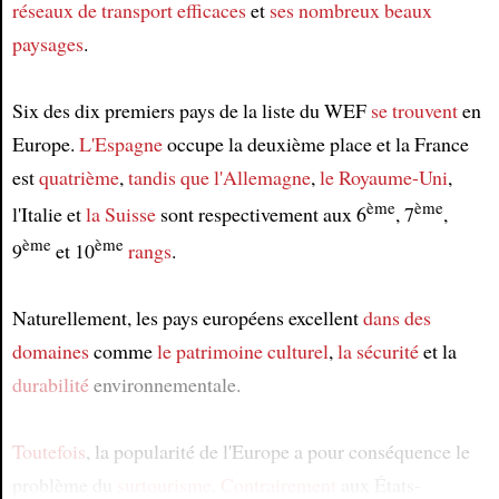
réseaux de transport efficaces
et
ses nombreux beaux
paysages
.
Six des dix premiers pays de la liste du WEF
se trouvent
en
Europe.
L'Espagne
occupe la deuxième place et la France
est
quatrième
,
tandis que
l'Allemagne
,
le Royaume-Uni
,
ème
ème
l'Italie et
la Suisse
sont respectivement aux 6
, 7
,
ème
ème
9
et 10
rangs
.
Naturellement, les pays européens excellent
dans des
domaines
comme
le patrimoine culturel
,
la sécurité
et la
durabilité
environnementale.
Toutefois
, la popularité de l'Europe a pour conséquence le
problème du
surtourisme
.
Contrairement
aux États-