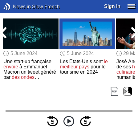
Sign In
News in Slow French
5 June 2024
5 June 2024
29 Ma
Une start-up française
Les États-Unis sont
le
José André
s
envoie
à Emmanuel
meilleur pays
pour le
de ses
hi
Macron un tweet généré
tourisme en 2024
culinaires
par
des ondes
humanitai
cérébrales