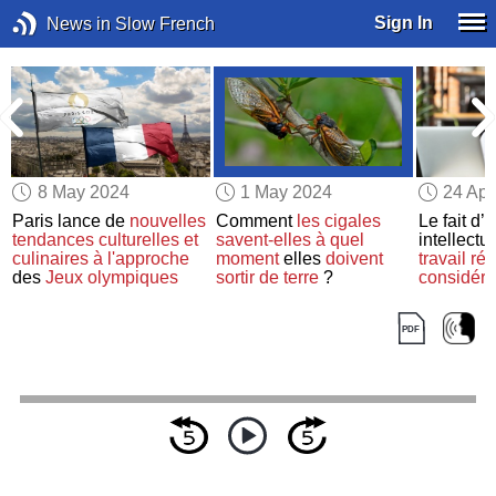
Sign In
News in Slow French
8 May 2024
1 May 2024
24 Apr
Paris lance de
nouvelles
Comment
les cigales
Le fait d’
e
tendances culturelles et
savent-elles
à quel
intellect
culinaires
à l'approche
moment
elles
doivent
travail
réd
des
Jeux olympiques
sortir de terre
?
considér
risque de
démence