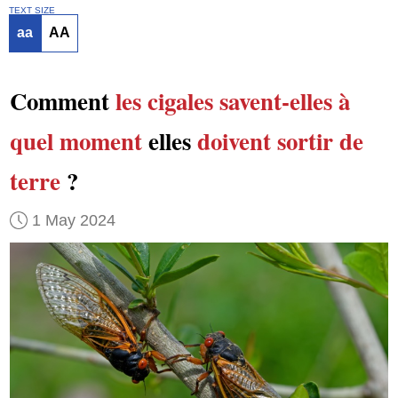
TEXT SIZE
aa
AA
Comment
les cigales
savent-elles
à
quel moment
elles
doivent sortir de
terre
?
1 May 2024