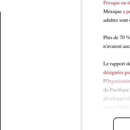
Presque un t
Mexique
a p
adultes sont 
Article
Plus de 70 
n'avaient au
Le rapport 
désignées
pa
l'
Organisatio
du Pacifique
développé où
selon l'ONU.