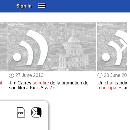
Sign In
SIGN IN
SUBSCRIBE
EDUCATIONAL LICENSES
GIFT CARDS
OTHER LANGUAGES
ABOUT US
ALEXA
27 June 2013
20 June 201
ADJUST COLORS
t
Jim Carrey
se retire
de la promotion de
Un
chat
candid
son film « Kick-Ass 2 »
municipales
au