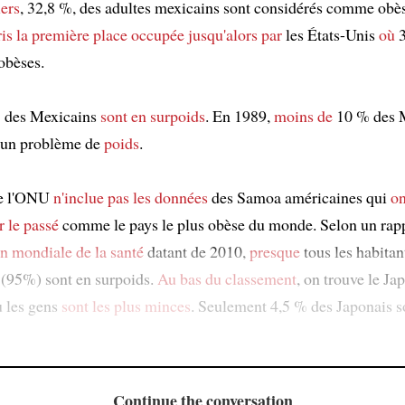
iers
, 32,8 %, des adultes mexicains sont considérés comme obè
ris la première place
occupée jusqu'alors par
les États-Unis
où
3
obèses.
% des Mexicains
sont en surpoids
. En 1989,
moins de
10 % des 
cun problème de
poids
.
de l'ONU
n'inclue pas les données
des Samoa américaines qui
on
r le passé
comme le pays le plus obèse du monde. Selon un rap
n mondiale de la santé
datant de 2010,
presque
tous les habitan
 (95%) sont en surpoids.
Au bas du classement
, on trouve le Ja
 les gens
sont les plus minces
. Seulement 4,5 % des Japonais s
Continue the conversation