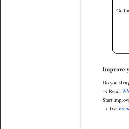
Go fur
Improve y
stru
Do you
→ Read:
Why
Start improv
→ Try:
Frenc