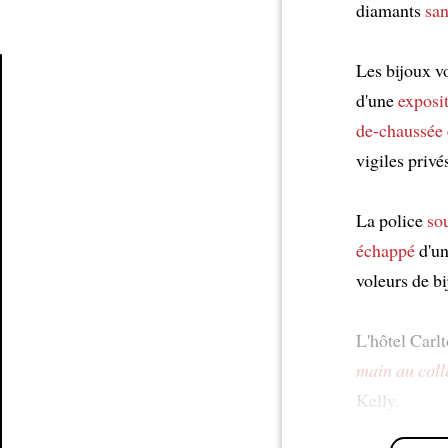
diamants
san
Les bijoux v
d'une
exposi
Article
de-chaussée
vigiles privé
La police
so
échappé
d'un
voleurs de bi
L'hôtel Carlt
main au colle
Kelly.