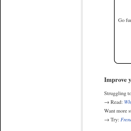
Go fur
Improve y
Struggling t
→ Read:
Why
Want more st
→ Try:
Frenc