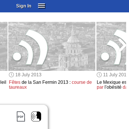
Sign In
SIGN IN
SUBSCRIBE
EDUCATIONAL LICENSES
GIFT CARDS
OTHER LANGUAGES
ABOUT US
ALEXA
18 July 2013
11 July 201
ADJUST COLORS
leil
Fêtes
de la San Fermin 2013 :
course de
Le Mexique est 
taureaux
par
l'obésité
da