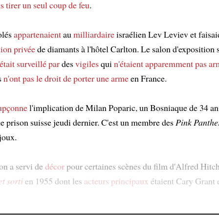
s tirer un seul coup de feu
.
olés
appartenaient
au
milliardaire
israélien Lev Leviev et faisai
tion privée
de diamants à l'hôtel Carlton. Le salon d'exposition 
était surveillé par
des
vigiles
qui
n'étaient apparemment pas ar
s
n'ont pas le droit de porter une arme
en France.
upçonne
l'implication de Milan Poparic, un Bosniaque de 34 a
e prison suisse jeudi dernier. C'est un membre des
Pink Panthe
joux.
on a servi de
décor
pour certaines scènes du film d'Alfred Hit
t sorti
en 1955 dont les
acteurs principaux
étaient Cary Grant 