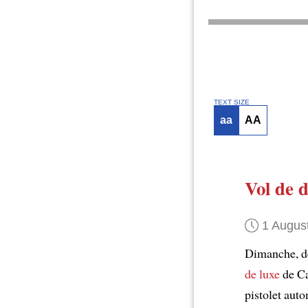
TEXT SIZE
aa
AA
Vol de 
1 Augus
Dimanche, d
de luxe
de Ca
pistolet aut