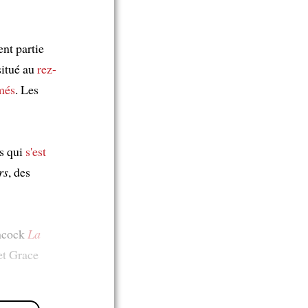
ent partie
situé au
rez-
més
. Les
ns qui
s'est
rs
, des
chcock
La
et Grace