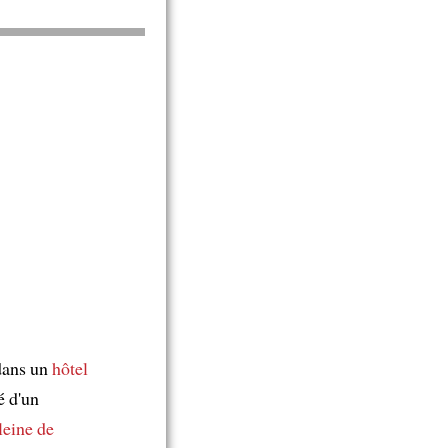
ans un
hôtel
é d'un
leine de