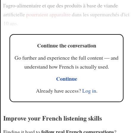
l'agro-alimentaire et que des produits à base de viande
artificielle
pourraient apparaître
dans les supermarchés d'ici
10 ans.
Continue the conversation
Go further and experience the full content — and
understand how French is actually used.
Continue
Already have access?
Log in
.
Improve your French listening skills
follow real French conversations
Finding it hard to
?