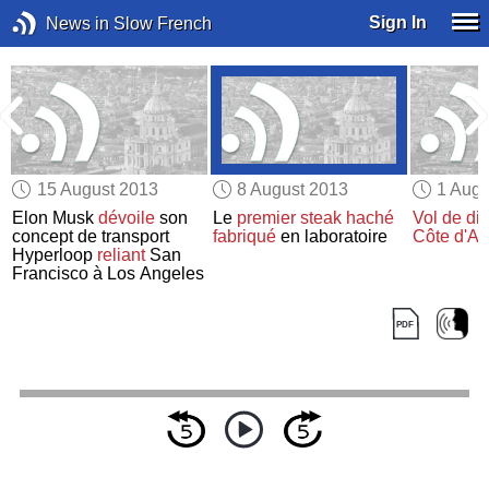
Sign In
News in Slow French
15 August 2013
8 August 2013
1 Augu
Elon Musk
dévoile
son
Le
premier steak haché
Vol de di
e
concept de transport
fabriqué
en laboratoire
Côte d'Az
Hyperloop
reliant
San
Francisco à Los Angeles