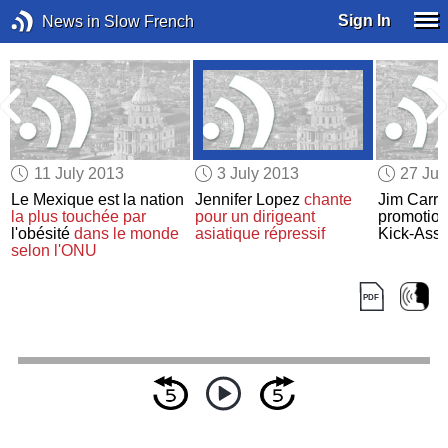
Sign In
News in Slow French
11 July 2013
3 July 2013
27 Ju
Le Mexique est la nation
Jennifer Lopez
chante
Jim Carr
la plus touchée par
pour un dirigeant
promotion
l'obésité
dans le monde
asiatique répressif
Kick-Ass 
selon l'ONU