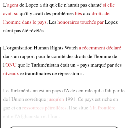
L'
agent
de Lopez a dit qu'elle n'aurait pas chanté
si elle
avait su
qu'il y avait des problèmes
liés
aux
droits de
l'homme
dans le pays
. Les
honoraires
touchés par
Lopez
n'ont pas été révélés.
L'organisation Human Rights Watch
a récemment déclaré
dans un rapport pour le comité des droits de l'homme de
Article
l'
ONU
que le Turkménistan était un « pays marqué par des
niveaux
extraordinaires de répression ».
Le Turkménistan est un pays d'Asie centrale qui a fait partie
de l'Union soviétique
jusqu'en
1991. Ce pays est riche en
gaz et en
ressources pétrolières
. Il se situe
à la frontière
entre l'Afghanistan et l'Iran.