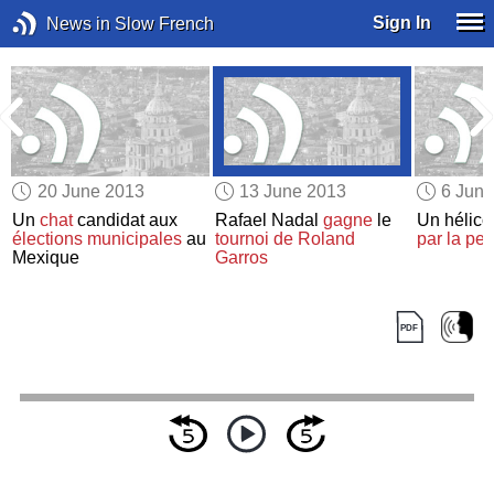
Sign In
News in Slow French
20 June 2013
13 June 2013
6 Jun
a
Un
chat
candidat aux
Rafael Nadal
gagne
le
Un hélico
élections municipales
au
tournoi de Roland
par la pe
Mexique
Garros