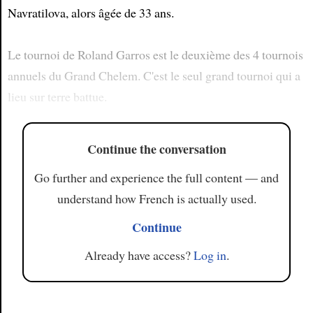
Navratilova, alors âgée de 33 ans.
Le tournoi de Roland Garros est le deuxième des 4 tournois
annuels du Grand Chelem. C'est le seul grand tournoi qui a
lieu sur terre battue.
Continue the conversation
Go further and experience the full content — and
understand how French is actually used.
Continue
Already have access?
Log in
.