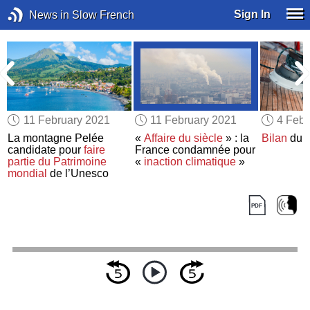
Sign In
News in Slow French
11 February 2021
11 February 2021
4 Febr
il
La montagne Pelée
«
Affaire du siècle
» : la
Bilan
du 
candidate pour
faire
France condamnée pour
partie du
Patrimoine
«
inaction climatique
»
mondial
de l’Unesco