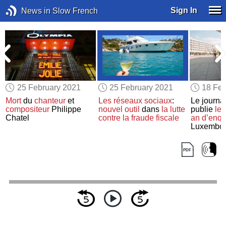
Sign In
News in Slow French
25 February 2021
25 February 2021
18 Feb
Mort
du
chanteur
et
Les réseaux sociaux
:
Le journa
compositeur
Philippe
nouvel outil
dans
la lutte
publie
les
Chatel
contre la fraude fiscale
an d’enqu
Luxembo