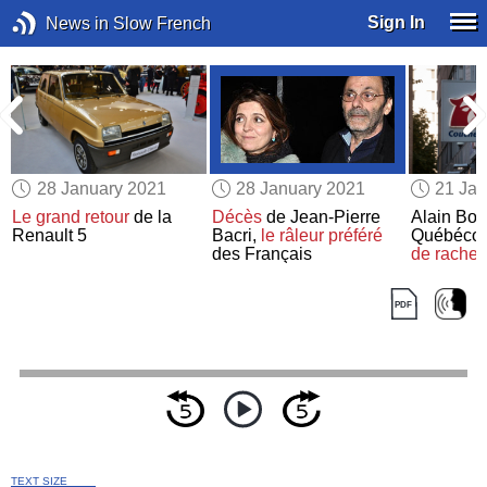
Sign In
News in Slow French
28 January 2021
28 January 2021
21 Jan
Le grand retour
de la
Décès
de Jean-Pierre
Alain Bou
Renault 5
Bacri,
le râleur préféré
Québécoi
des Français
de
rachet
TEXT SIZE