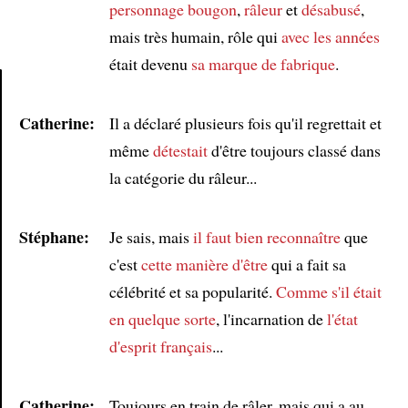
personnage bougon
,
râleur
et
désabusé
,
mais très humain, rôle qui
avec les années
était devenu
sa marque de fabrique
.
Catherine:
Il a déclaré plusieurs fois qu'il regrettait et
Article
même
détestait
d'être toujours classé dans
la catégorie du râleur...
Stéphane:
Je sais, mais
il faut bien reconnaître
que
c'est
cette manière d'être
qui a fait sa
célébrité et sa popularité.
Comme s'il était
en quelque sorte
, l'incarnation de
l'état
d'esprit français
...
Catherine:
Toujours en train de râler, mais qui a au