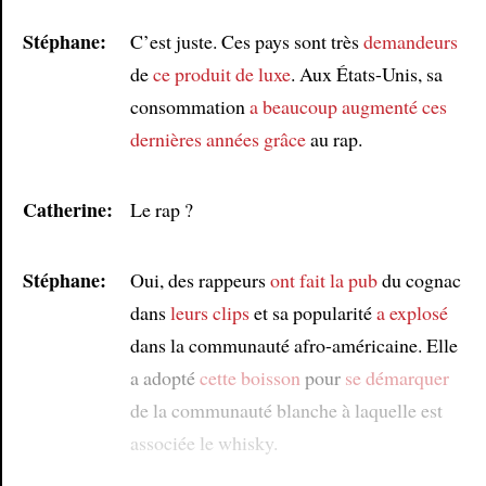
Stéphane:
C’est juste. Ces pays sont très
demandeurs
de
ce produit de luxe
. Aux États-Unis, sa
consommation
a beaucoup augmenté
ces
dernières années
grâce
au rap.
Catherine:
Le rap ?
Stéphane:
Oui, des rappeurs
ont fait la pub
du cognac
dans
leurs clips
et sa popularité
a explosé
dans la communauté afro-américaine. Elle
a adopté
cette boisson
pour
se démarquer
de la communauté blanche à laquelle est
associée le whisky.