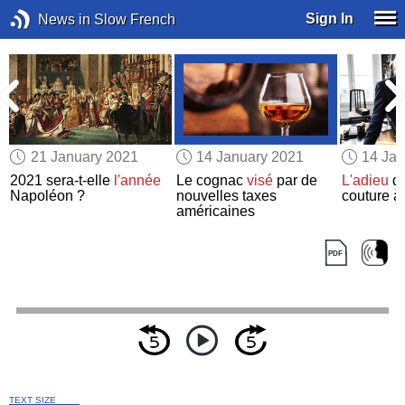
Sign In
News in Slow French
21 January 2021
14 January 2021
14 Jan
2021 sera-t-elle
l'année
Le cognac
visé
par de
L'adieu
de
Napoléon ?
nouvelles taxes
couture à
américaines
TEXT SIZE