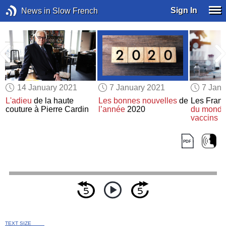
Sign In
News in Slow French
14 January 2021
7 January 2021
7 Janu
L'adieu
de la haute
Les bonnes nouvelles
de
Les Franç
couture à Pierre Cardin
l’année
2020
du monde 
vaccins
TEXT SIZE