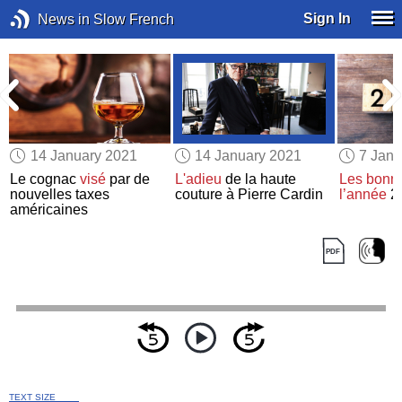
Sign In
News in Slow French
14 January 2021
14 January 2021
7 Janu
Le cognac
visé
par de
L'adieu
de la haute
Les bonne
nouvelles taxes
couture à Pierre Cardin
l’année
2
américaines
TEXT SIZE