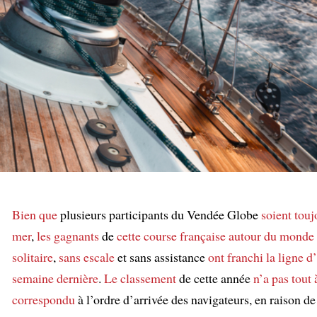
Bien que
plusieurs participants du Vendée Globe
soient touj
mer
,
les gagnants
de
cette course française
autour du monde
solitaire
,
sans escale
et sans assistance
ont franchi la ligne d
semaine dernière
.
Le classement
de cette année
n’a pas tout à
correspondu
à l’ordre d’arrivée des navigateurs, en raison de