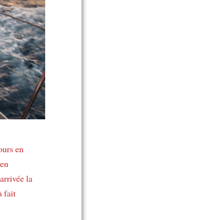
ours en
en
’arrivée
la
 fait