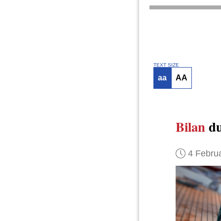
TEXT SIZE
aa
AA
Bilan
du
4 Febru