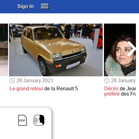
Sign In
SIGN IN
SUBSCRIBE
EDUCATIONAL LICENSES
GIFT CARDS
OTHER LANGUAGES
ABOUT US
ALEXA
28 January 2021
28 January 
ADJUST COLORS
Le grand retour
de la Renault 5
Décès
de Jean-
préféré
des Fra