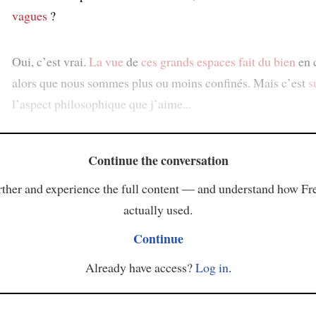
vagues
?
Oui, c’est vrai.
La vue
de
ces grands espaces
fait du bien
en 
alors que nous sommes plus ou moins confinés. Mais c’est
s
l’aspect philosophique que j’aime...
Continue the conversation
ther and experience the full content — and understand how Fr
actually used.
Continue
Already have access?
Log in
.