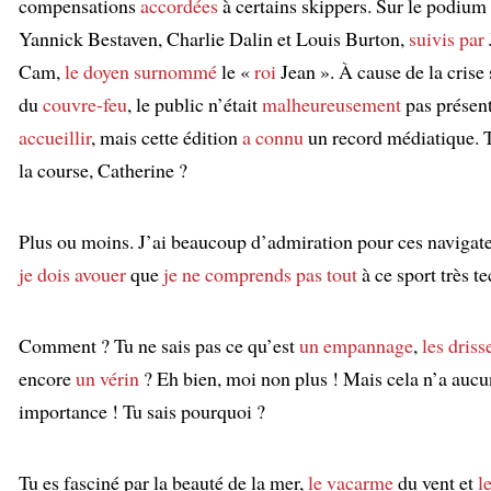
compensations
accordées
à certains skippers. Sur le podium
Yannick Bestaven, Charlie Dalin et Louis Burton,
suivis par
Cam,
le doyen
surnommé
le «
roi
Jean ». À cause de la crise 
du
couvre-feu
, le public n’était
malheureusement
pas présen
accueillir
, mais cette édition
a connu
un record médiatique. T
la course, Catherine ?
:
Plus ou moins. J’ai beaucoup d’admiration pour ces navigat
je dois avouer
que
je ne comprends pas tout
à ce sport très te
Comment ? Tu ne sais pas ce qu’est
un empannage
,
les driss
encore
un vérin
? Eh bien, moi non plus ! Mais cela n’a auc
importance ! Tu sais pourquoi ?
:
Tu es fasciné par la beauté de la mer,
le vacarme
du vent et
l