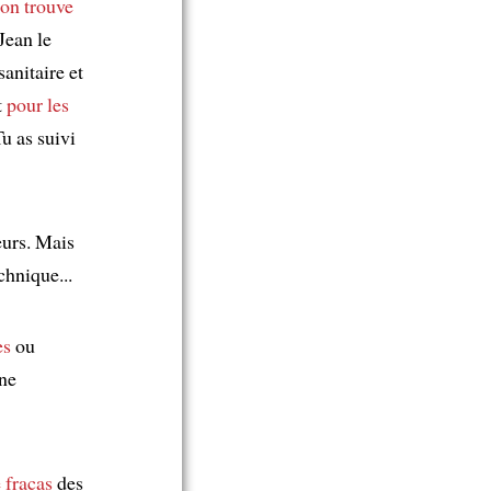
on trouve
Jean le
sanitaire et
t
pour les
u as suivi
eurs. Mais
chnique...
es
ou
une
e fracas
des