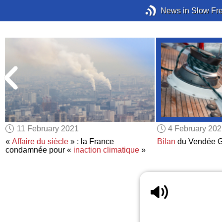
News in Slow Fr
11 February 2021
4 February 20
«
Affaire du siècle
» : la France
Bilan
du Vendée G
condamnée pour «
inaction climatique
»