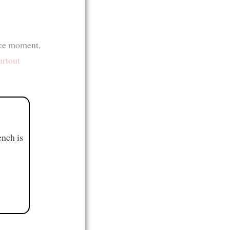
ce moment,
urtout
ench is