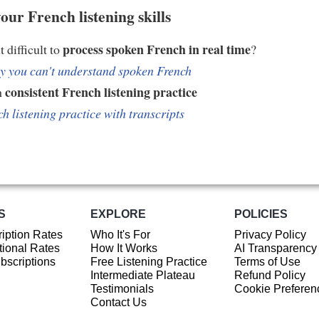
our French listening skills
process spoken French in real time
t difficult to
?
 you can't understand spoken French
consistent French listening practice
h
h listening practice with transcripts
S
EXPLORE
POLICIES
iption Rates
Who It's For
Privacy Policy
ional Rates
How It Works
AI Transparency
ubscriptions
Free Listening Practice
Terms of Use
Intermediate Plateau
Refund Policy
Testimonials
Cookie Preferen
Contact Us