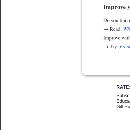
Improve y
Do you find i
→ Read:
Why
Improve wit
→ Try:
Frenc
RATE
Subscr
Educat
Gift S