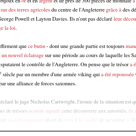
 bijoux en
or
et en
argent
et de près de 300 pièces de monnaie
a
5
sur des terres agricoles
du centre de l'Angleterre
grâce à
des dé
eorge Powell et Layton Davies. Ils n'ont pas déclaré
leur décou
e la loi
.
affirment que
ce butin
- dont une grande partie est toujours
man
r un nouvel éclairage
sur une période au cours de laquelle les Sa
sputaient le contrôle de l'Angleterre. On pense que le trésor
a 
e
siècle par un membre d'une armée viking qui
a été repoussée
v
par une alliance de forces saxonnes.
laré le juge Nicholas Cartwright, l'ironie de la situation est qu
rs de trésors
avaient signalé
cette découverte aux autorités,
ils
voir
une récompense
allant du
tiers
à
la moitié
de sa valeur. « V