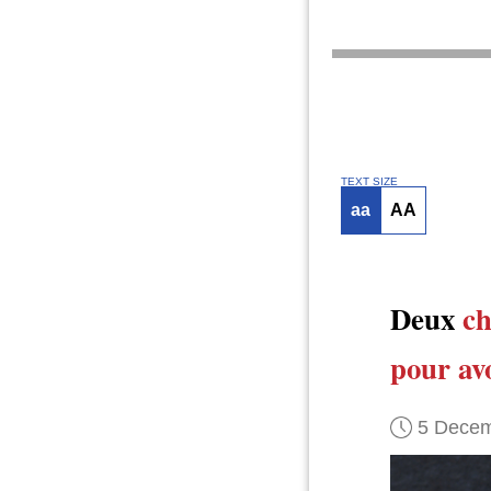
TEXT SIZE
aa
AA
Deux
ch
pour avo
5 Decem