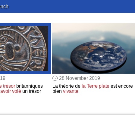
ench
019
28 November 2019
 trésor
britanniques
La théorie de
la Terre plate
est encore
avoir volé
un trésor
bien
vivante