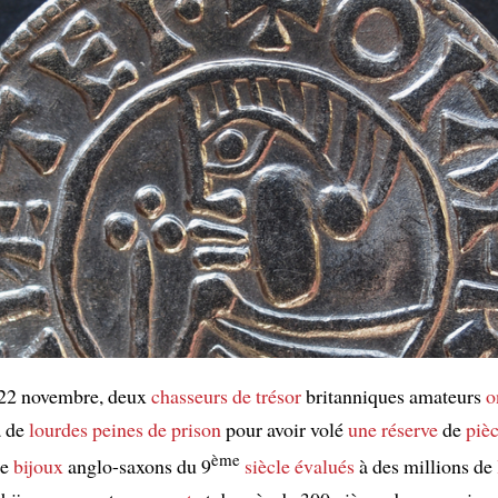
 22 novembre, deux
chasseurs de trésor
britanniques amateurs
o
 de
lourdes peines de prison
pour avoir volé
une réserve
de
piè
ème
de
bijoux
anglo-saxons du 9
siècle
évalués
à des millions de