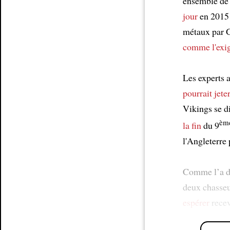
ensemble de
jour
en 201
métaux par G
comme l'exig
Les experts 
pourrait jete
Vikings se di
èm
la fin
du 9
l'Angleterre 
Comme l’a déc
deux chasseu
espérer
rece