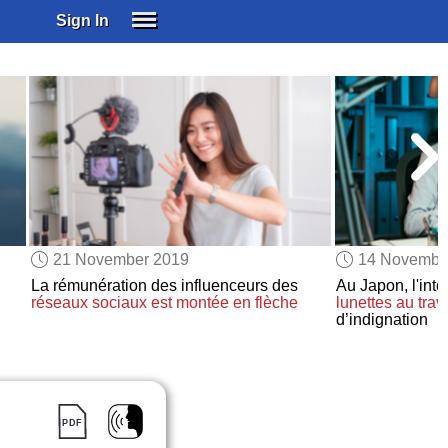
Sign In
SIGN IN
SUBSCRIBE
EDUCATIONAL LICENSES
GIFT CARDS
OTHER LANGUAGES
ABOUT US
ALEXA
21 November 2019
14 Novembe
ADJUST COLORS
La rémunération des influenceurs des
Au Japon, l'inte
réseaux sociaux
est montée en flèche
lunettes
au trav
d’indignation