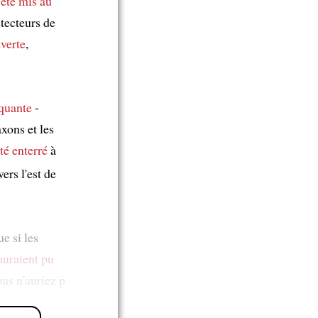
 été mis au
tecteurs de
verte
,
quante
-
xons et les
été enterré
à
ers l'est de
e si les
 auraient pu
ous n'auriez p