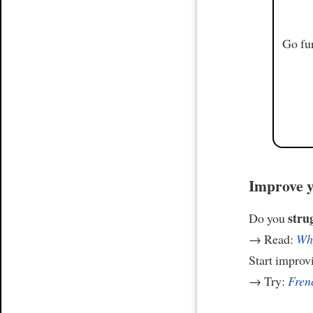
Go fur
Improve y
stru
Do you
→ Read:
Why
Start improv
→ Try:
Frenc