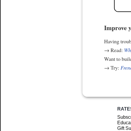
Improve y
Having trou
→ Read:
Why
Want to build
→ Try:
Frenc
RATE
Subscr
Educat
Gift S