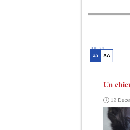
TEXT SIZE
aa
AA
Un chie
12 Dec