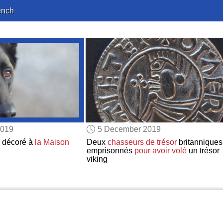
ench
2019
5 December 2019
 décoré à
la Maison
Deux
chasseurs de trésor
britanniques
emprisonnés
pour avoir volé
un trésor
viking