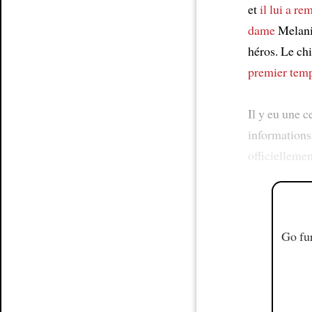
et
il lui a re
dame
Melan
héros. Le ch
premier tem
Il y eu une c
informations
officielleme
Go fur