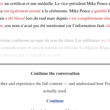
mis
un certificat et une médaille. Le vice-président Mike Pence 
ia
ont également assisté
à la cérémonie. Mike Pence
a qualifié
C
ien
a été blessé
lors du raid mais depuis
s’est complètement réta
ps
, son nom n’avait pas été mentionné car l’information était
cl
ertaine confusion au sujet du sexe du chien. Les militaires
ont d
 contradictoires et ont été tournés en ridicule. La Maison Blanc
nt annoncé que Conan était un mâle.
Continue the conversation
ther and experience the full content — and understand how Fr
actually used.
Continue