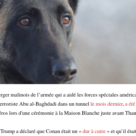
rger malinois de l’armée qui a aidé les forces spéciales améric
terroriste Abu al-Baghdadi dans un tunnel
le mois dernier
,
a été
os lors d'une cérémonie à la Maison Blanche juste avant Than
 Trump a déclaré que Conan était un «
dur à cuire
» et qu’il étai