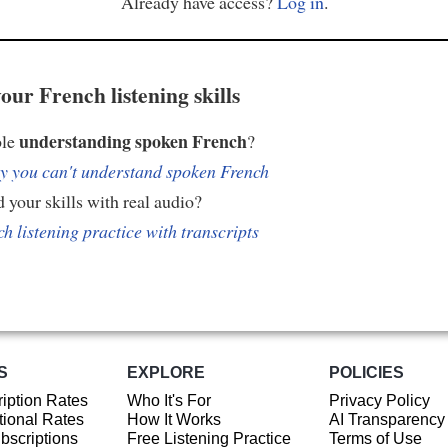
Already have access?
Log in
.
our French listening skills
understanding spoken French
ble
?
 you can't understand spoken French
 your skills with real audio?
h listening practice with transcripts
S
EXPLORE
POLICIES
iption Rates
Who It's For
Privacy Policy
ional Rates
How It Works
AI Transparency
ubscriptions
Free Listening Practice
Terms of Use