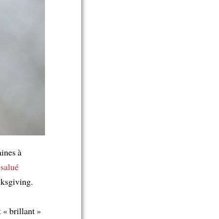
aines à
 salué
ksgiving.
t « brillant »