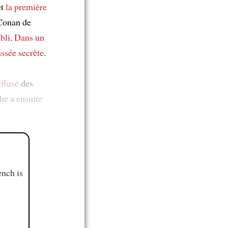
et
la première
onan de
bli
.
Dans un
assée secrète
.
iffusé
des
he a ensuite
ench is