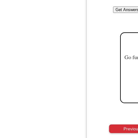
Go fur
Previo