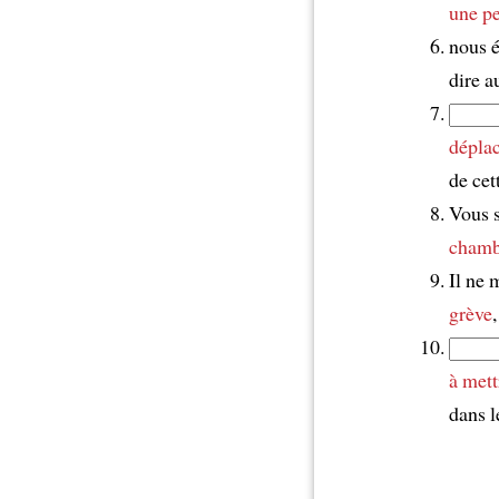
une pe
nous é
dire a
dépla
de cett
Vous 
chamb
Il ne 
grève
à mett
dans l