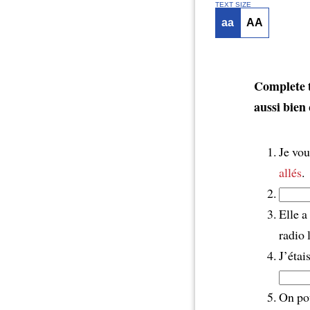
TEXT SIZE
aa
AA
Complete t
aussi bien 
Je vo
allés
.
Elle a
radio 
J’étai
On pou