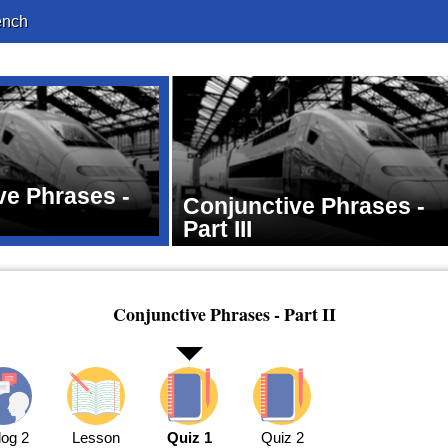
ench
ve Phrases -
Conjunctive Phrases -
Part III
Conjunctive Phrases - Part II
log 2
Lesson
Quiz 1
Quiz 2