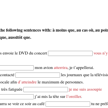
he following sentences with: à moins que, au cas où, au poi
que, aussitôt que.
us envoie le DVD du concert
vous n’y
mon avion
atterrira
, je t’appellerai.
 contacté
les journaux que la télévisio
locale afin
d’atteindre
le maximum de personnes.
s très fatiguée
je me suis assoupie
j’ai mis la tête sur
l’oreiller
.
rra se voir ce soir au café
tu ne pré