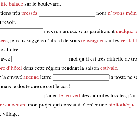
tite balade
sur le boulevard.
tions très
pressés
nous
n’avons mêm
u revoir.
mes remarques vous paraîtraient
quelque 
cées
, je vous suggère d’abord de vous
renseigner
sur les
véritab
e affaire.
savez
moi qu’il est très difficile de t
re d’hôtel
dans cette région pendant la saison
estivale
.
m’a envoyé
aucune
lettre
la poste ne s
, mais je doute que ce soit le cas !
j’ai eu
le feu vert
des autorités locales, j’
re en oeuvre
mon projet qui consistait à créer une
bibliothèque
e village.