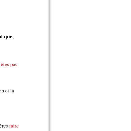
nt que,
 êtes pas
n et la
fères
faire