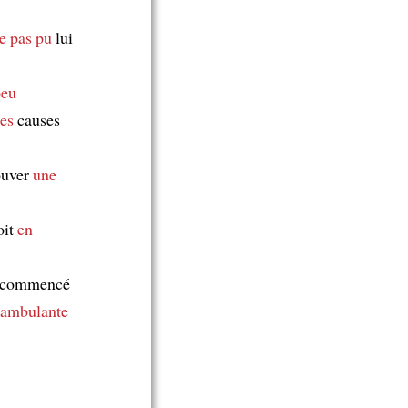
e pas pu
lui
peu
les
causes
rouver
une
oit
en
ai commencé
 ambulante