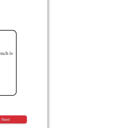
ench is
Next