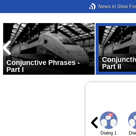
News in Slow Fr
Conjuncti
Conjunctive Phrases -
Part II
Part I
Dialog 1
Dia