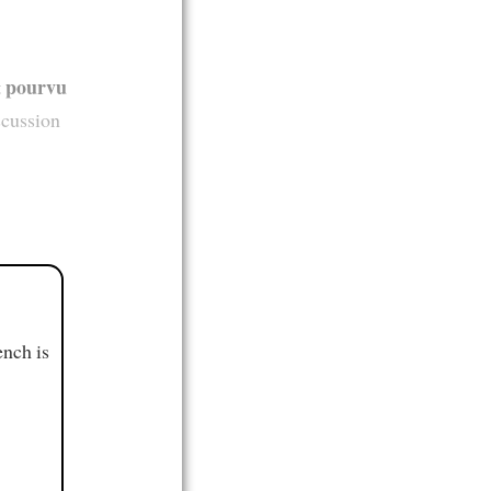
pourvu
t
scussion
ench is