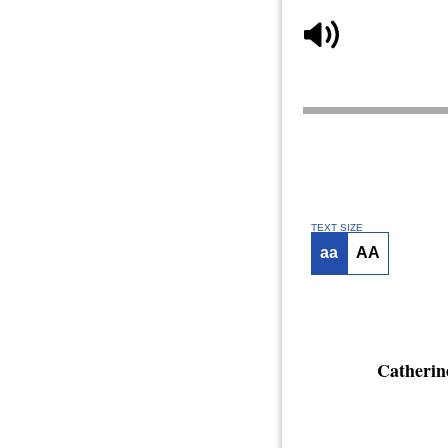
TEXT SIZE
aa
AA
Catherin