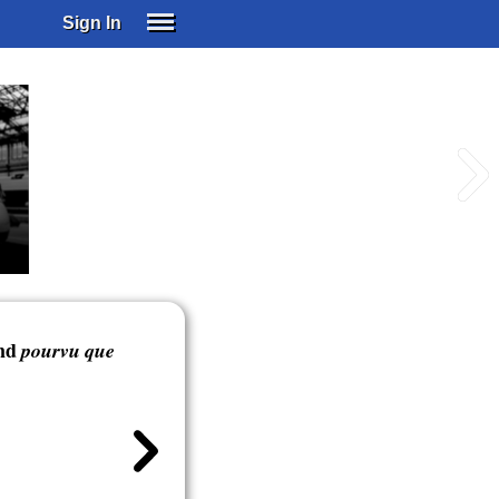
Sign In
SIGN IN
SUBSCRIBE
EDUCATIONAL LICENSES
GIFT CARDS
OTHER LANGUAGES
ABOUT US
ALEXA
ADJUST COLORS
nd
pourvu que