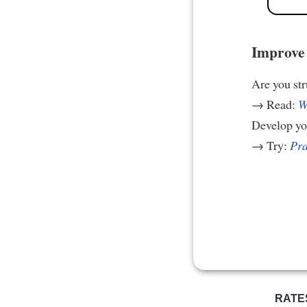
Improve 
Are you st
→ Read:
W
Develop yo
→ Try:
Pra
RATE