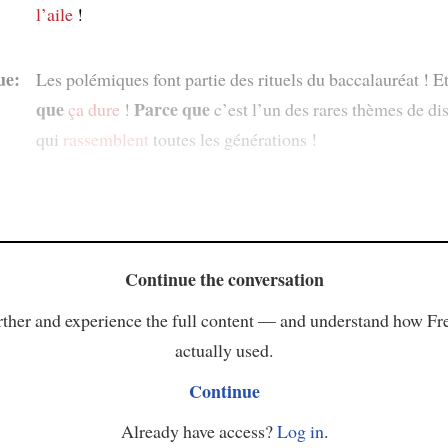
l’aile
!
ue:
Les polémiques font partie des rituels du baccalauréat ! E
que
Parce que
ça dure
!
c’est l’un des rares thèmes de di
qui
rassemblent
toutes les générations !
Continue the conversation
ther and experience the full content — and understand how Fr
actually used.
Continue
Already have access?
Log in
.