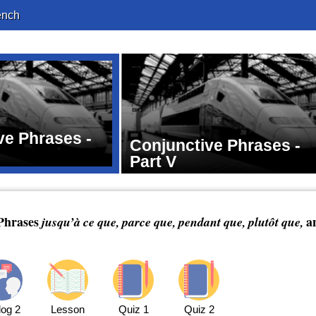
ench
ve Phrases -
Conjunctive Phrases -
Part V
Phrases
a
jusqu’à ce que, parce que, pendant que, plutôt que,
log 2
Lesson
Quiz 1
Quiz 2