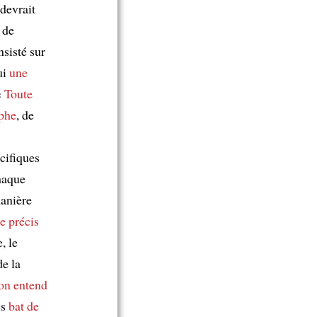
 devrait
de
nsisté sur
ui
une
«
Toute
phe
, de
cifiques
haque
anière
e précis
, le
de la
on entend
es
bat de