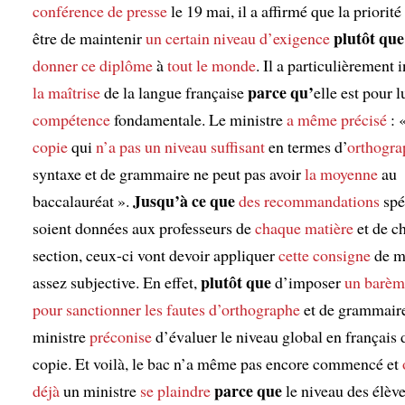
conférence de presse
le 19 mai, il a affirmé que la priorité
plutôt que
être de maintenir
un certain niveau d’exigence
donner ce diplôme
à
tout le monde
. Il a particulièrement i
parce qu’
la maîtrise
de la langue française
elle est pour l
compétence
fondamentale. Le ministre
a même précisé
: 
copie
qui
n’a pas un niveau suffisant
en termes d’
orthogra
syntaxe et de grammaire ne peut pas avoir
la moyenne
au
Jusqu’à ce que
baccalauréat ».
des recommandations
spé
soient données aux professeurs de
chaque matière
et de c
section, ceux-ci vont devoir appliquer
cette consigne
de m
plutôt que
assez subjective. En effet,
d’imposer
un barèm
pour sanctionner
les fautes d’orthographe
et de grammaire
ministre
préconise
d’évaluer le niveau global en français 
copie. Et voilà, le bac n’a même pas encore commencé et
parce que
déjà
un ministre
se plaindre
le niveau des élèv