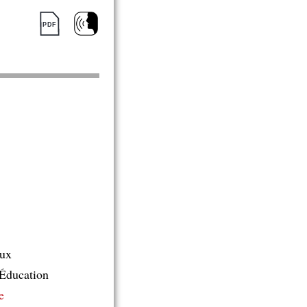
aux
l’Éducation
e