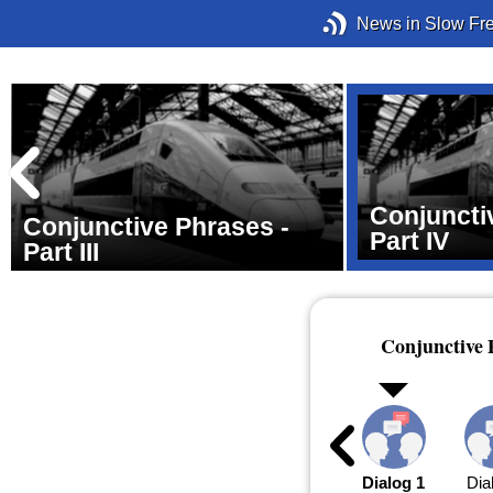
News in Slow Fr
Conjuncti
Conjunctive Phrases -
Part IV
Part III
Conjunctive 
Dialog 1
Dia